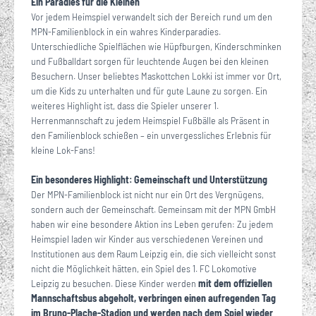
Ein Paradies für die Kleinen
Vor jedem Heimspiel verwandelt sich der Bereich rund um den
MPN-Familienblock in ein wahres Kinderparadies.
Unterschiedliche Spielflächen wie Hüpfburgen, Kinderschminken
und Fußballdart sorgen für leuchtende Augen bei den kleinen
Besuchern. Unser beliebtes Maskottchen Lokki ist immer vor Ort,
um die Kids zu unterhalten und für gute Laune zu sorgen. Ein
weiteres Highlight ist, dass die Spieler unserer 1.
Herrenmannschaft zu jedem Heimspiel Fußbälle als Präsent in
den Familienblock schießen – ein unvergessliches Erlebnis für
kleine Lok-Fans!
Ein besonderes Highlight: Gemeinschaft und Unterstützung
Der MPN-Familienblock ist nicht nur ein Ort des Vergnügens,
sondern auch der Gemeinschaft. Gemeinsam mit der MPN GmbH
haben wir eine besondere Aktion ins Leben gerufen: Zu jedem
Heimspiel laden wir Kinder aus verschiedenen Vereinen und
Institutionen aus dem Raum Leipzig ein, die sich vielleicht sonst
nicht die Möglichkeit hätten, ein Spiel des 1. FC Lokomotive
Leipzig zu besuchen. Diese Kinder werden
mit dem offiziellen
Mannschaftsbus abgeholt, verbringen einen aufregenden Tag
im Bruno-Plache-Stadion und werden nach dem Spiel wieder