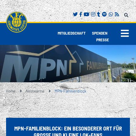
|
|
MITGLIEDSCHAFT
SPENDEN
PRESSE
Home
Nestwärme
MPN-Familienblock
MPN-FAMILIENBLOCK: EIN BESONDERER ORT FÜR
GROSSE UND KLEINE LOK-FANS