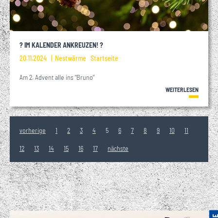
? IM KALENDER ANKREUZEN! ?
20.11.2024
Nestwärme
Startseite
Am 2. Advent alle ins "Bruno"
WEITERLESEN
vorherige
1
2
3
4
5
6
7
8
9
10
11
12
13
14
15
16
17
nächste