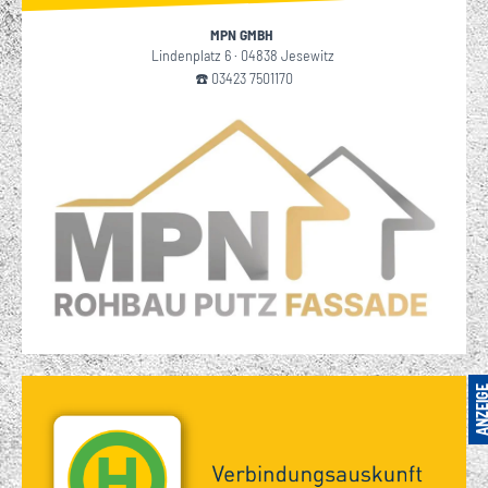
MPN GMBH
Lindenplatz 6 · 04838 Jesewitz
☎️ 03423 7501170