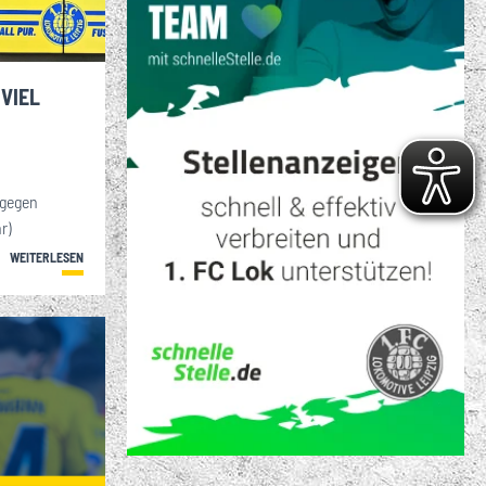
S VIELFÄLTIGE
ENSPORTANGEBOT
. FC LOK LEIPZIG
 VIEL
 gegen
r)
WEITERLESEN