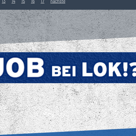
13
14
15
16
17
nächste