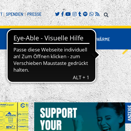
FT
|
SPENDEN
|
PRESSE
FANS
BUSINESS
NESTWÄRME
REITENSPORT