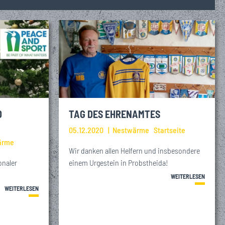
D
TAG DES EHRENAMTES
05.12.2020
Nestwärme
Startseite
ärme
Wir danken allen Helfern und insbesondere
onaler
einem Urgestein in Probstheida!
WEITERLESEN
WEITERLESEN