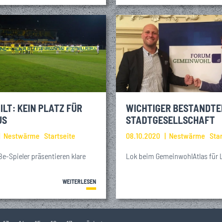
ILT: KEIN PLATZ FÜR
WICHTIGER BESTANDTE
US
STADTGESELLSCHAFT
Nestwärme
Startseite
08.10.2020
Nestwärme
Sta
e-Spieler präsentieren klare
Lok beim GemeinwohlAtlas für L
WEITERLESEN