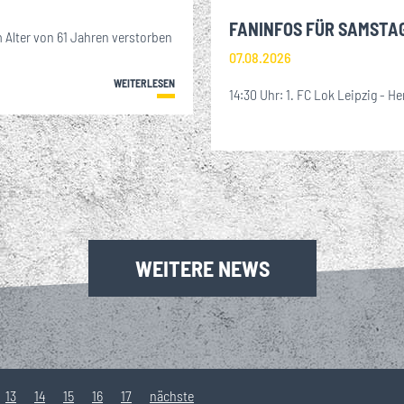
FANINFOS FÜR SAMSTA
 Alter von 61 Jahren verstorben
07.08.2026
WEITERLESEN
14:30 Uhr: 1. FC Lok Leipzig - He
WEITERE NEWS
13
14
15
16
17
nächste