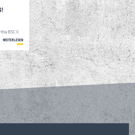
G!
rtha BSC II
WEITERLESEN