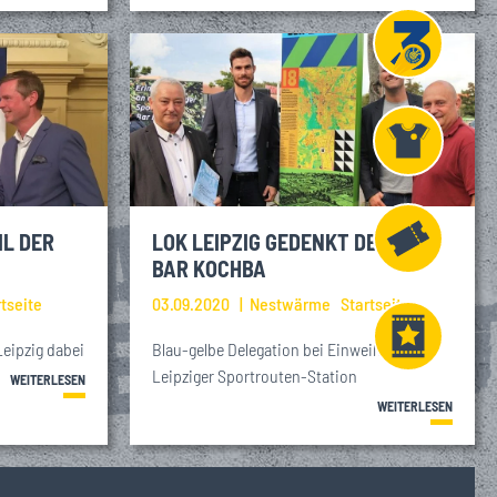
Projekt
Liga 3
Fanshop
IL DER
LOK LEIPZIG GEDENKT DEM SK
BAR KOCHBA
Fahrkarten
rtseite
03.09.2020
Nestwärme
Startseite
eipzig dabei
Blau-gelbe Delegation bei Einweihung der
Leipziger Sportrouten-Station
WEITERLESEN
VIP
WEITERLESEN
Tickets