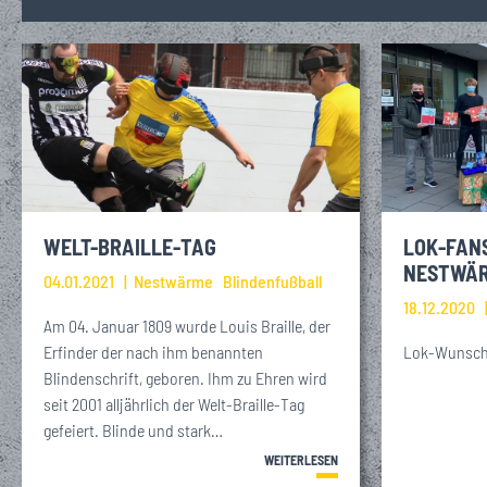
WELT-BRAILLE-TAG
LOK-FAN
NESTWÄ
04.01.2021
Nestwärme
Blindenfußball
18.12.2020
Am 04. Januar 1809 wurde Louis Braille, der
Erfinder der nach ihm benannten
Lok-Wunschb
Blindenschrift, geboren. Ihm zu Ehren wird
seit 2001 alljährlich der Welt-Braille-Tag
gefeiert. Blinde und stark…
WEITERLESEN