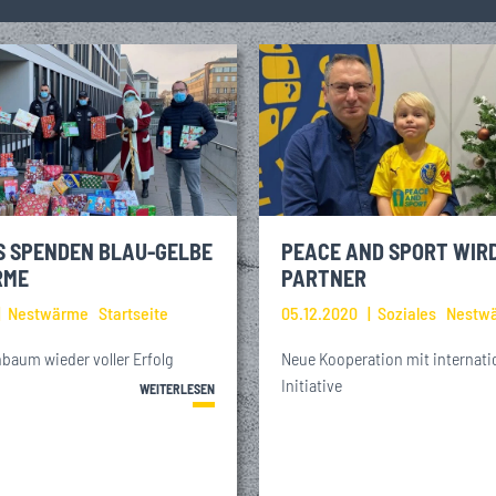
S SPENDEN BLAU-GELBE
PEACE AND SPORT WIR
RME
PARTNER
Nestwärme
Startseite
05.12.2020
Soziales
Nestw
aum wieder voller Erfolg
Neue Kooperation mit internati
Initiative
WEITERLESEN