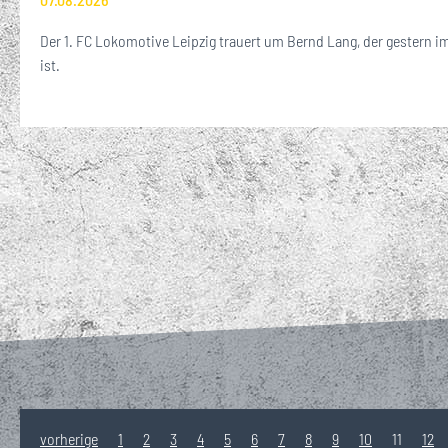
Der 1. FC Lokomotive Leipzig trauert um Bernd Lang, der gestern im
ist.
vorherige
1
2
3
4
5
6
7
8
9
10
11
12