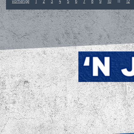
vorherige
1
2
3
4
5
6
7
8
9
10
11
12