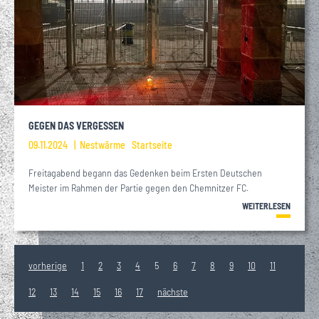
GEGEN DAS VERGESSEN
09.11.2024
Nestwärme
Startseite
Freitagabend begann das Gedenken beim Ersten Deutschen
Meister im Rahmen der Partie gegen den Chemnitzer FC.
WEITERLESEN
vorherige
1
2
3
4
5
6
7
8
9
10
11
12
13
14
15
16
17
nächste