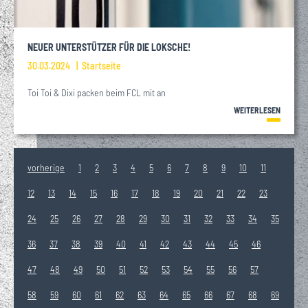
NEUER UNTERSTÜTZER FÜR DIE LOKSCHE!
30.03.2024
Startseite
Toi Toi & Dixi packen beim FCL mit an
WEITERLESEN
vorherige
1
2
3
4
5
6
7
8
9
10
11
12
13
14
15
16
17
18
19
20
21
22
23
24
25
26
27
28
29
30
31
32
33
34
35
36
37
38
39
40
41
42
43
44
45
46
47
48
49
50
51
52
53
54
55
56
57
58
59
60
61
62
63
64
65
66
67
68
69