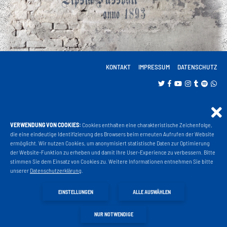
KONTAKT
IMPRESSUM
DATENSCHUTZ
VERWENDUNG VON COOKIES:
Cookies enthalten eine charakteristische Zeichenfolge,
Projekt Liga 3
die eine eindeutige Identifizierung des Browsers beim erneuten Aufrufen der Website
ermöglicht. Wir nutzen Cookies, um anonymisiert statistische Daten zur Optimierung
der Website-Funktion zu erheben und damit Ihre User-Experience zu verbessern. Bitte
stimmen Sie dem Einsatz von Cookies zu. Weitere Informationen entnehmen Sie bitte
Fanshop
unserer
Datenschutzerklärung
.
EINSTELLUNGEN
ALLE AUSWÄHLEN
Fahrkarten
NUR NOTWENDIGE
VIP Tickets