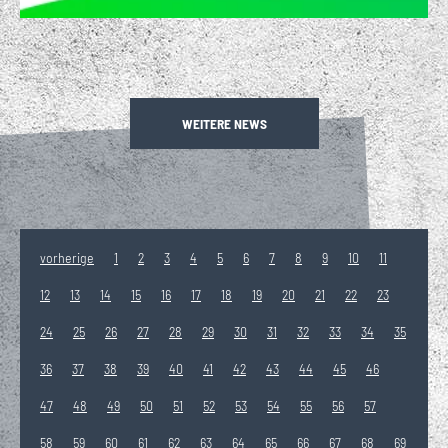
WEITERE NEWS
vorherige
1
2
3
4
5
6
7
8
9
10
11
12
13
14
15
16
17
18
19
20
21
22
23
24
25
26
27
28
29
30
31
32
33
34
35
36
37
38
39
40
41
42
43
44
45
46
47
48
49
50
51
52
53
54
55
56
57
58
59
60
61
62
63
64
65
66
67
68
69