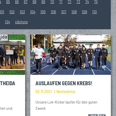
4
65
66
67
68
69
70
71
72
73
74
75
101
102
103
104
105
106
107
108
109
110
134
nächste
STHEIDA
AUSLAUFEN GEGEN KREBS!
02.11.2021
Nestwärme
Unsere Lok-Kicker laufen für den guten
rten und
Zweck
WEITERLESEN