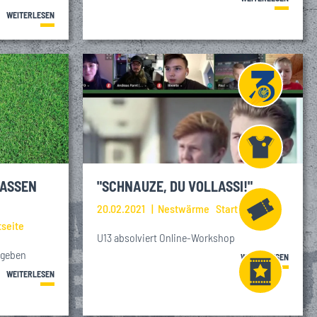
WEITERLESEN
Projekt
Liga 3
Fanshop
LASSEN
"SCHNAUZE, DU VOLLASSI!"
20.02.2021
Nestwärme
Startseite
tseite
U13 absolviert Online-Workshop
Fahrkarten
 geben
WEITERLESEN
WEITERLESEN
VIP