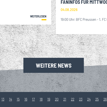
FANINFOS FÜR MITTWO
04.08.2026
WEITERLESEN
19:00 Uhr: BFC Preussen - 1. FC
WEITERE NEWS
13
14
15
16
17
18
19
20
21
22
23
24
25
26