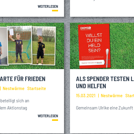
WEITERLESEN
ARTE FÜR FRIEDEN
ALS SPENDER TESTEN 
UND HELFEN
Nestwärme
Startseite
15.03.2021
Nestwärme
Star
beteiligt sich an
alem Aktionstag
Gemeinsam Ulrike eine Zukunft
WEITERLESEN