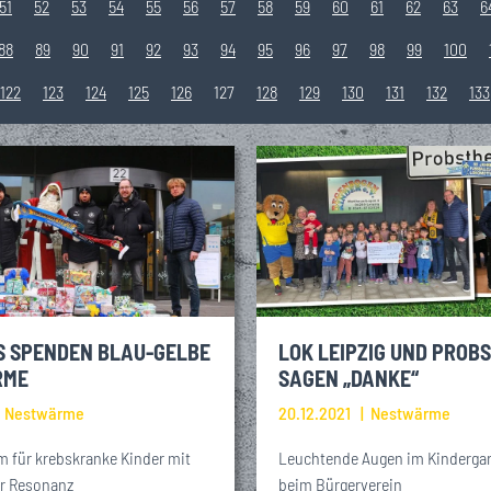
51
52
53
54
55
56
57
58
59
60
61
62
63
6
88
89
90
91
92
93
94
95
96
97
98
99
100
122
123
124
125
126
127
128
129
130
131
132
133
S SPENDEN BLAU-GELBE
LOK LEIPZIG UND PROB
RME
SAGEN „DANKE“
Nestwärme
20.12.2021
Nestwärme
für krebskranke Kinder mit
Leuchtende Augen im Kinderga
r Resonanz
beim Bürgerverein