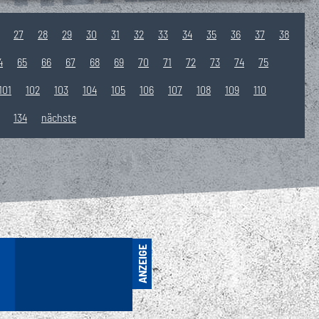
Tickets
27
28
29
30
31
32
33
34
35
36
37
38
4
65
66
67
68
69
70
71
72
73
74
75
101
102
103
104
105
106
107
108
109
110
134
nächste