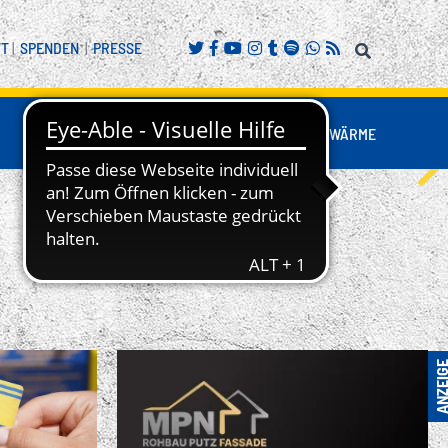
FT
|
SPENDEN
|
PRESSE
FANS
BUSINESS
NESTWÄRME
REITENSPORT