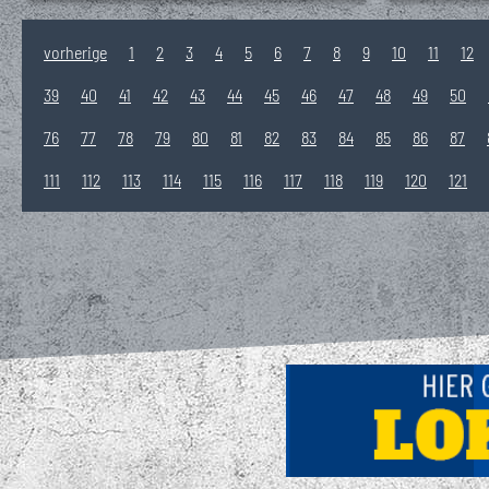
vorherige
1
2
3
4
5
6
7
8
9
10
11
12
39
40
41
42
43
44
45
46
47
48
49
50
76
77
78
79
80
81
82
83
84
85
86
87
111
112
113
114
115
116
117
118
119
120
121