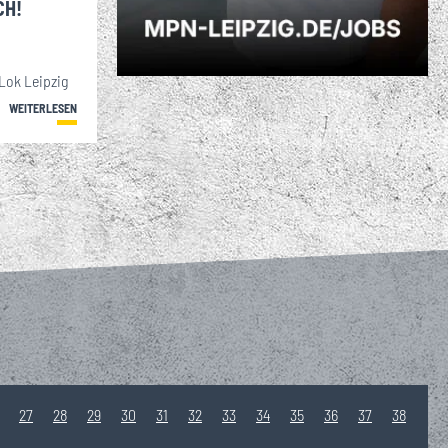
CH!
 Lok Leipzig
WEITERLESEN
27
28
29
30
31
32
33
34
35
36
37
38