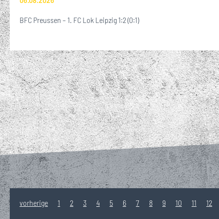
BFC Preussen – 1. FC Lok Leipzig 1:2 (0:1)
vorherige
1
2
3
4
5
6
7
8
9
10
11
12