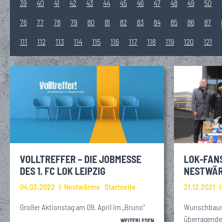
39
40
41
42
43
44
45
46
47
48
49
50
76
77
78
79
80
81
82
83
84
85
86
87
111
112
113
114
115
116
117
118
119
120
121
VOLLTREFFER – DIE JOBMESSE
LOK-FAN
DES 1. FC LOK LEIPZIG
NESTWÄ
04.03.2022
Nestwärme
Startseite
21.12.2021
Großer Aktionstag am 09. April im „Bruno“
Wunschbaum 
überragende
WEITERLESEN