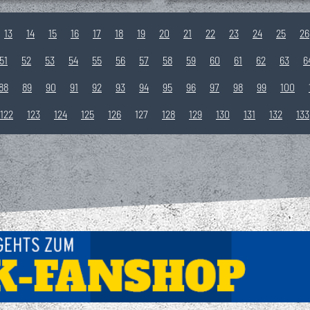
13
14
15
16
17
18
19
20
21
22
23
24
25
26
51
52
53
54
55
56
57
58
59
60
61
62
63
6
88
89
90
91
92
93
94
95
96
97
98
99
100
122
123
124
125
126
127
128
129
130
131
132
133