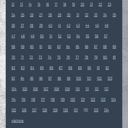
12
13
14
15
16
17
18
19
20
21
22
23
24
25
26
27
28
29
30
31
32
33
34
35
36
37
38
39
40
41
42
43
44
45
46
47
48
49
50
51
52
53
54
55
56
57
58
59
60
61
62
63
64
65
66
67
68
69
70
71
72
73
74
75
76
77
78
79
80
81
82
83
84
85
86
87
88
89
90
91
92
93
94
95
96
97
98
99
100
101
102
103
104
105
106
107
108
109
110
111
112
113
114
115
116
117
118
119
120
121
122
123
124
125
126
127
128
129
130
131
132
133
134
nächste