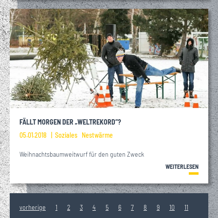
FÄLLT MORGEN DER „WELTREKORD“?
05.01.2018
Soziales
Nestwärme
Weihnachtsbaumweitwurf für den guten Zweck
WEITERLESEN
vorherige
1
2
3
4
5
6
7
8
9
10
11