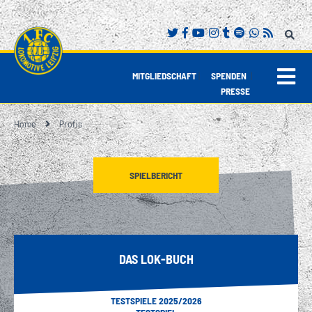
"MIT GUTER LAUNE UND VIEL
IN TIEFER TRAUER UM BERND LANG.
SELBSTBEWUSSTSEIN"
FANINFOS FÜR SAMSTAG!
|
|
MITGLIEDSCHAFT
SPENDEN
PRESSE
Home
Profis
SPIELBERICHT
DAS LOK-BUCH
TESTSPIELE 2025/2026