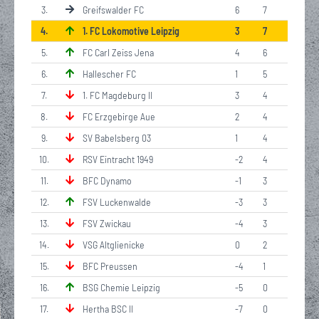
3
.
Greifswalder FC
6
7
4
.
1. FC Lokomotive Leipzig
3
7
5
.
FC Carl Zeiss Jena
4
6
6
.
Hallescher FC
1
5
7
.
1. FC Magdeburg II
3
4
8
.
FC Erzgebirge Aue
2
4
9
.
SV Babelsberg 03
1
4
10
.
RSV Eintracht 1949
-2
4
11
.
BFC Dynamo
-1
3
12
.
FSV Luckenwalde
-3
3
13
.
FSV Zwickau
-4
3
14
.
VSG Altglienicke
0
2
15
.
BFC Preussen
-4
1
16
.
BSG Chemie Leipzig
-5
0
17
.
Hertha BSC II
-7
0