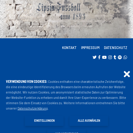
KONTAKT
IMPRESSUM
DATENSCHUTZ
VERWENDUNG VON COOKIES:
Cookies enthalten eine charakteristische Zeichenfolge,
Projekt Liga 3
die eine eindeutige Identifizierung des Browsers beim erneuten Aufrufen der Website
ermöglicht. Wir nutzen Cookies, um anonymisiert statistische Daten zur Optimierung
der Website-Funktion zu erheben und damit Ihre User-Experience zu verbessern. Bitte
stimmen Sie dem Einsatz von Cookies zu. Weitere Informationen entnehmen Sie bitte
Fanshop
unserer
Datenschutzerklärung
.
EINSTELLUNGEN
ALLE AUSWÄHLEN
Fahrkarten