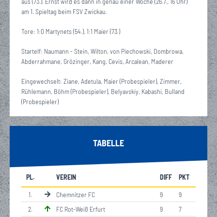
aus (73.). Ernst wird es dann in genau einer Woche (26.7., 16 Uhr)
am 1. Spieltag beim FSV Zwickau.
Tore: 1:0 Martynets (54.), 1:1 Maier (73.)
Startelf: Naumann - Stein, Wilton, von Piechowski, Dombrowa,
Abderrahmane, Grözinger, Kang, Cevis, Arcalean, Maderer
Eingewechselt: Ziane, Adetula, Maier (Probespieler), Zimmer,
Rühlemann, Böhm (Probespieler), Belyavskiy, Kabashi, Bulland
(Probespieler)
TABELLE
PL.
VEREIN
DIFF
PKT
1
.
Chemnitzer FC
9
9
2
.
FC Rot-Weiß Erfurt
9
7