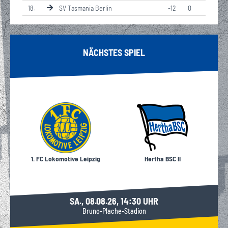
18
.
SV Tasmania Berlin
-12
0
NÄCHSTES SPIEL
1. FC Lokomotive Leipzig
Hertha BSC II
SA., 08.08.26, 14:30 UHR
Bruno-Plache-Stadion