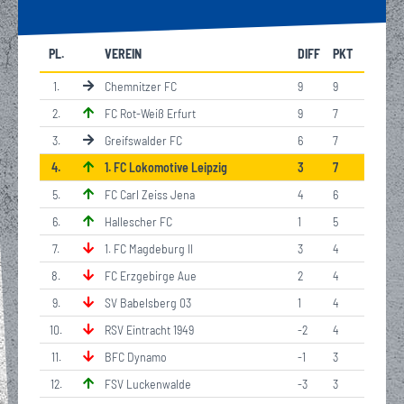
PL.
VEREIN
DIFF
PKT
1
.
Chemnitzer FC
9
9
2
.
FC Rot-Weiß Erfurt
9
7
3
.
Greifswalder FC
6
7
4
.
1. FC Lokomotive Leipzig
3
7
5
.
FC Carl Zeiss Jena
4
6
6
.
Hallescher FC
1
5
7
.
1. FC Magdeburg II
3
4
8
.
FC Erzgebirge Aue
2
4
9
.
SV Babelsberg 03
1
4
10
.
RSV Eintracht 1949
-2
4
11
.
BFC Dynamo
-1
3
12
.
FSV Luckenwalde
-3
3