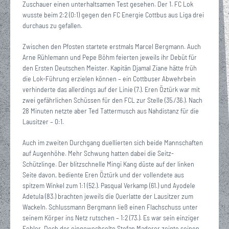
Zuschauer einen unterhaltsamen Test gesehen. Der 1. FC Lok
wusste beim 2:2 (0:1) gegen den FC Energie Cottbus aus Liga drei
durchaus zu gefallen.
Zwischen den Pfosten startete erstmals Marcel Bergmann. Auch
Arne Rühlemann und Pepe Böhm feierten jeweils ihr Debüt für
den Ersten Deutschen Meister. Kapitän Djamal Ziane hätte früh
die Lok-Führung erzielen können – ein Cottbuser Abwehrbein
verhinderte das allerdings auf der Linie (7.). Eren Öztürk war mit
zwei gefährlichen Schüssen für den FCL zur Stelle (35./36.). Nach
28 Minuten netzte aber Ted Tattermusch aus Nahdistanz für die
Lausitzer – 0:1.
Auch im zweiten Durchgang duellierten sich beide Mannschaften
auf Augenhöhe. Mehr Schwung hatten dabei die Seitz-
Schützlinge. Der blitzschnelle Mingi Kang düste auf der linken
Seite davon, bediente Eren Öztürk und der vollendete aus
spitzem Winkel zum 1:1 (52.). Pasqual Verkamp (61.) und Ayodele
Adetula (83.) brachten jeweils die Querlatte der Lausitzer zum
Wackeln. Schlussmann Bergmann ließ einen Flachschuss unter
seinem Körper ins Netz rutschen – 1:2 (73.). Es war sein einziger
Fehler. Doch der eingewechselte Stefan Maderer zeigte seinen