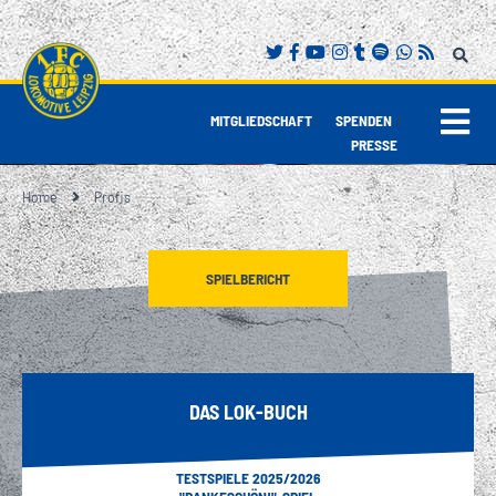
FANINFOS FÜR SAMSTAG!
KNAPPER ARBEITSSIEG.
SPAREN MIT DER DAUERKARTE.
|
|
MITGLIEDSCHAFT
SPENDEN
PRESSE
Home
Profis
SPIELBERICHT
DAS LOK-BUCH
TESTSPIELE 2025/2026