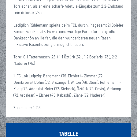
Torriecher, als er eine scharfe Adetula-Eingabe zum 2:2-Endstand
rein drückte (75.).
Lediglich Rühlemann spielte beim FCL durch, insgesamt 21 Spieler
kamen zum Einsatz. Es war eine würdige Partie für das große
Dankeschön an Helfer, die den wunderbaren neuen Rasen
inklusive Rasenheizung ermöglicht haben.
Tore: 0:1 Tattermusch (28.), 1:1 Öztürk (52.), 1:2 Boziaris (73.), 2:2
Maderer (75.)
1. FC Lok Leipzig: Bergmann (79. Eichler) – Zimmer (72.
Dombrowa), Böhm (72. Grözinger), Wilton (46. Stein), Rühlemann –
Kang (72. Adetula), Maier (72. Siebeck), Öztürk (72. Cevis), Verkamp
(72. Arcalean) – Elsner (46. Kabashi) , Ziane (72. Maderer)
Zuschauer: 1.213
TABELLE