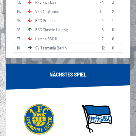
13
.
FSV Zwickau
-4
3
14
.
VSG Altglienicke
0
2
15
.
BFC Preussen
-4
1
16
.
BSG Chemie Leipzig
-5
0
17
.
Hertha BSC II
-7
0
18
.
SV Tasmania Berlin
-12
0
NÄCHSTES SPIEL