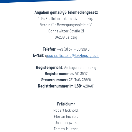
Angaben gemäß §5 Telemediengesetz
1. Fußballclub Lokomotive Leipzig,
Verein für Bewegungsspiele e.V.
Connewitzer Straße 21
04289 Leipzig
Telefon:
+49 (0) 341 - 86 999 0
E-Mail:
g
eschaeftsstelle@lok-leipzig.com
Registergericht:
Amtsgericht Leipzig
Registernummer:
VR 3907
Steuernummer:
231/140/23868
Registriernummer im LSB:
420401
Präsidium:
Robert Eckhold,
Florian Eichler,
Jan Lungwitz,
Tommy Militzer,