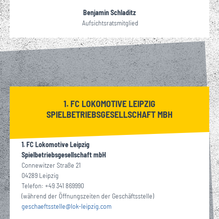
Benjamin Schladitz
Aufsichtsratsmitglied
1. FC LOKOMOTIVE LEIPZIG
SPIELBETRIEBSGESELLSCHAFT MBH
1. FC Lokomotive Leipzig
Spielbetriebsgesellschaft mbH
Connewitzer Straße 21
04289 Leipzig
Telefon: +49 341 869990
(während der Öffnungszeiten der Geschäftsstelle)
geschaeftsstelle
@
lok-leipzig
com
·