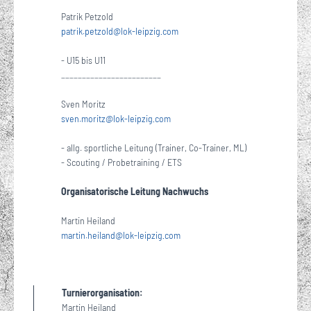
Patrik Petzold
patrik.petzold
@
lok-leipzig
com
·
- U15 bis U11
________________________
Sven Moritz
sven.moritz
@
lok-leipzig
com
·
- allg. sportliche Leitung (Trainer, Co-Trainer, ML)
- Scouting / Probetraining / ETS
Organisatorische Leitung Nachwuchs
Martin Heiland
martin.heiland
@
lok-leipzig
com
·
Turnierorganisation:
Martin Heiland