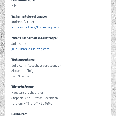
N.N.
Sicherheitsbeauftragter:
Andreas Gartner
andreas.gartner
@
lok-leipzig
com
·
Zweite Sicherheitsbeauftragte:
Julia Kuhn
julia.kuhn
@
lok-leipzig
com
·
Wahlausschuss:
Julia Kuhn (Ausschussvorsitzende)
Alexander Fleig
Paul Sliwinski
Wirtschaftsrat:
Hauptansprechpartner:
Stephan Guth + Stefan Leermann
Telefon: +49 (0) 341 - 86 999 0
Baubeirat: