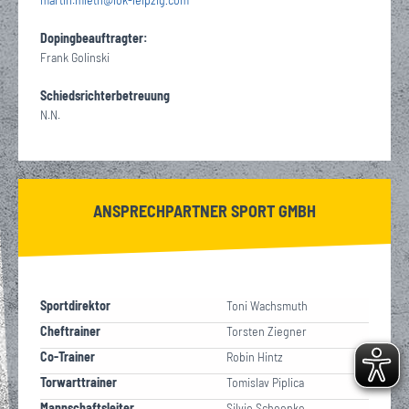
·
Dopingbeauftragter:
Frank Golinski
Schiedsrichterbetreuung
N.N.
ANSPRECHPARTNER SPORT GMBH
Sportdirektor
Toni Wachsmuth
Cheftrainer
Torsten Ziegner
Co-Trainer
Robin Hintz
Torwarttrainer
Tomislav Piplica
Mannschaftsleiter
Silvio Schoenke