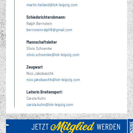
martin.heiland
@
lok-leipzig
com
·
Schiedsrichterobmann:
Ralph Bernstein
bernsteinralph8
@
gmail
com
·
Mannschaftsleiter
Silvio Schoenke
silvio.schoenke
@
lok-leipzig
com
·
Zeugwart
Nico Jakobaschk
nico.jakobaschk
@
lok-leipzig
com
·
Leiterin Breitensport:
Carola Kuhn
carola.kuhn
@
lok-leipzig
com
·