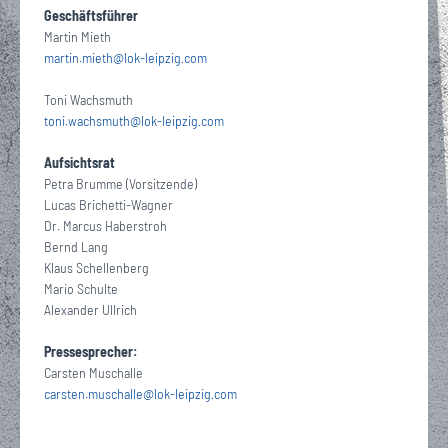
Geschäftsführer
Martin Mieth
martin.mieth
@
lok-leipzig
com
·
Toni Wachsmuth
toni.wachsmuth
@
lok-leipzig
com
·
Aufsichtsrat
Petra Brumme (Vorsitzende)
Lucas Brichetti-Wagner
Dr. Marcus Haberstroh
Bernd Lang
Klaus Schellenberg
Mario Schulte
Alexander Ullrich
Pressesprecher:
Carsten Muschalle
carsten.muschalle
@
lok-leipzig
com
·