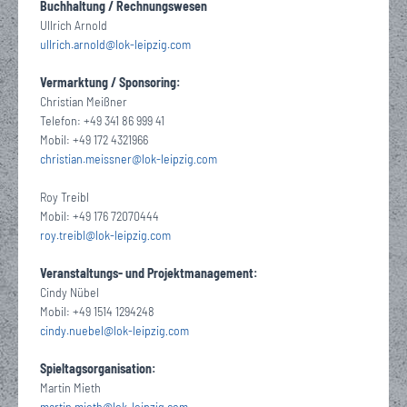
Buchhaltung / Rechnungswesen
Ullrich Arnold
ullrich.arnold
@lok-leipzig.com
Vermarktung / Sponsoring:
Christian Meißner
Telefon: +49 341 86 999 41
Mobil: +49 172 4321966
christian.meissner
@
lok-leipzig
com
·
Roy Treibl
Mobil: +49 176 72070444
roy.treibl
@
lok-leipzig
com
·
Veranstaltungs- und Projektmanagement:
Cindy Nübel
Mobil: +49 1514 1294248
cindy.nuebel
@
lok-leipzig
com
·
Spieltagsorganisation:
Martin Mieth
martin.mieth
@
lok-leipzig
com