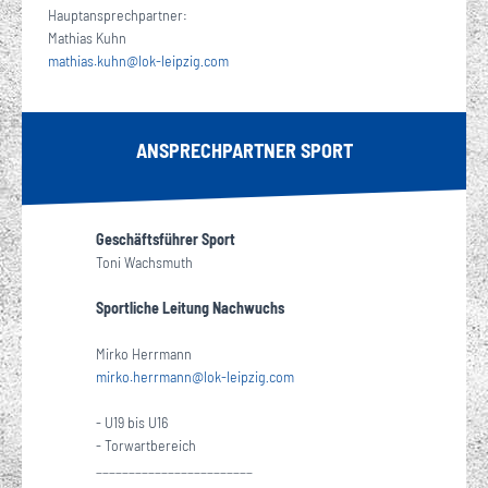
Hauptansprechpartner:
Mathias Kuhn
mathias.kuhn
@
lok-leipzig
com
·
ANSPRECHPARTNER SPORT
Geschäftsführer Sport
Toni Wachsmuth
Sportliche Leitung Nachwuchs
Mirko Herrmann
mirko.herrmann
@
lok-leipzig
com
·
- U19 bis U16
- Torwartbereich
________________________