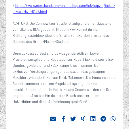
?
https://www.merchandising-onlineshop.com/lok-leipzig/ticket-
lokcast-live-6426.html
ACHTUNG: Die Connewitzer Straße ist aufgrund einer Baustelle
vom 31.3. bis 10.4. gesperrt. Mit dem Pkw kommt ihr nur in
Richtung Gästeblock über die Straße Zum Förderturm auf das
Gelände des Bruno-Plache-Stadions.
Beim LokCast zu Gast sind Lok-Legende Wolfram Löwe,
Präsidiumsmitglied und Hauptsponsor Robert Eckhold sowie Ex-
Bundesliga-Spieler und FCL-Trainer Uwe Trommer. Bei
exklusiven Versteigerungen geht es u.a. um das getragene
Pokalderby-Sondertrikot von Malik McLemore. Die Einnahmen des
Abends kommen unserem Projekt 3. Liga zugute. Eine
abschließende Info noch: Getränke und Snacks werden vor Ort
angeboten. Also alle hin da in den Bauch unserer tollen
Holztribüne und diese Aufzeichnung genießen!