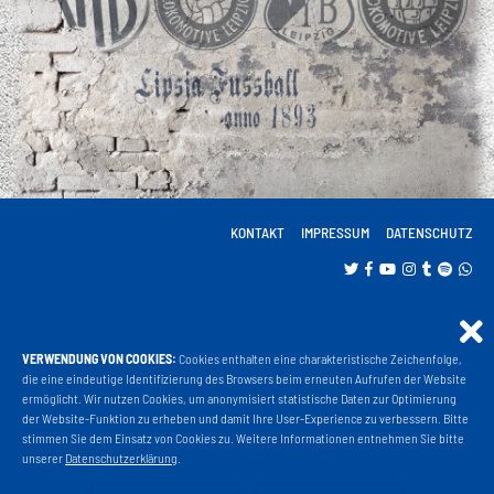
KONTAKT
IMPRESSUM
DATENSCHUTZ
VERWENDUNG VON COOKIES:
Cookies enthalten eine charakteristische Zeichenfolge,
Projekt Liga 3
die eine eindeutige Identifizierung des Browsers beim erneuten Aufrufen der Website
ermöglicht. Wir nutzen Cookies, um anonymisiert statistische Daten zur Optimierung
der Website-Funktion zu erheben und damit Ihre User-Experience zu verbessern. Bitte
stimmen Sie dem Einsatz von Cookies zu. Weitere Informationen entnehmen Sie bitte
Fanshop
unserer
Datenschutzerklärung
.