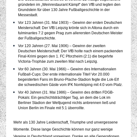
gründeten im „Weinrestaurant Kämpf“ den VfB und legten den
Grundstein für über 130 Jahre Fußballgeschichte in der
Messestadt.
Vor 123 Jahren (31. Mai 1903) – Gewinn der ersten Deutschen
Meisterschaft: Der VfB Leipzig krönte sich in Altona durch ein
fulminantes 7:2 gegen Prag zum allerersten Deutschen Meister
der Fußballgeschichte.
Vor 120 Jahren (27. Mai 1906) – Gewinn der zweiten
Deutschen Meisterschaft: Der VfB holte nach einem packenden
Final-Krimi gegen den 1. FC Pforzheim (2:1) die begehrte
Victoria-Trophäe zum zweiten Mal nach Leipzig.
Vor 60 Jahren (30. Mai 1966) – Gewinn des Internationalen
Fußball-Cups: Der erste internationale Titel! Vor 20.000
begeisterten Fans im Bruno-Plache-Stadion fegte die Lok-Elf
die schwedischen Gäste vom IFK Norrköping mit 4:0 vom Platz.
Vor 40 Jahren (31. Mai 1986) – Gewinn des dritten FDGB-
Pokals: Ein geschichtsträchtiger Tag, an dem die Lok im
Berliner Stadion der Weltjugend nichts anbrennen ließ und
Union Berlin im Finale mit 5:1 überrollte.
Mehr als 130 Jahre Leidenschaft, Triumphe und unvergessene
Momente. Diese lange Geschichte können nur ganz wenige
Vereine in Deutschland vorweisen. Danke an alle Generationen,