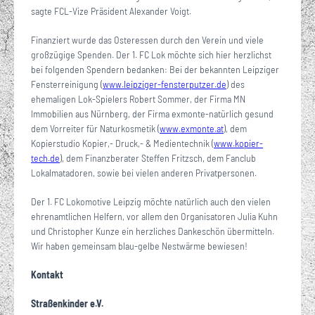
sagte FCL-Vize Präsident Alexander Voigt.
Finanziert wurde das Osteressen durch den Verein und viele
großzügige Spenden. Der 1. FC Lok möchte sich hier herzlichst
bei folgenden Spendern bedanken: Bei der bekannten Leipziger
Fensterreinigung (
www.leipziger-fensterputzer.de
) des
ehemaligen Lok-Spielers Robert Sommer, der Firma MN
Immobilien aus Nürnberg, der Firma exmonte-natürlich gesund
dem Vorreiter für Naturkosmetik (
www.exmonte.at
), dem
Kopierstudio Kopier,- Druck,- & Medientechnik (
www.kopier-
tech.de
), dem Finanzberater Steffen Fritzsch, dem Fanclub
Lokalmatadoren, sowie bei vielen anderen Privatpersonen.
Der 1. FC Lokomotive Leipzig möchte natürlich auch den vielen
ehrenamtlichen Helfern, vor allem den Organisatoren Julia Kuhn
und Christopher Kunze ein herzliches Dankeschön übermitteln.
Wir haben gemeinsam blau-gelbe Nestwärme bewiesen!
Kontakt
Straßenkinder e.V.