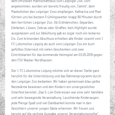
dem offiziellen Mannschaftsbus zum Leipziger Zoo. Dort
angekommen, wurden wir bereits freudig von „Tammi“, dem
Maskottchen des Leipziger Zoos empfangen. Katharina und Maxi
führten uns bei bestem Frühlingswetter knapp 90 Minuten durch
den herrlichen Leipziger Zoo. Ob Erdmännchen, Geparden,
Elefanten, Löwen, Zebras oder Giraffen, kein Highlight wurde
ausgelassen und zur Abkühlung gab es sogar noch ein leckeres
Eis. Zum krönenden Abschluss erhielten alle Kinder sowohl vom 1.
FC Lokomotive Leipzig als auch vom Leipziger Zoo ein bunt
gefülltes Osternest mit vielen Geschenken und zwei
Eintrittskarten für das kommende Heimspiel am 03.05.2019 gegen
den FSV Wacker Nordhausen.
Der 1. FC Lokomotive Leipzig möchte sich an dieser Stelle ganz
herzlich für die Unterstützung und das Rahmenprogramm durch
den Leipziger Zoo bedanken. Wir haben gemeinsam blau-gelbe
Nestwärme bewiesen und den Kindern ein unvergessliches
Osterfest bereitet. „Das 5. Lok-Osteressen war eine sehr familiäre
und sehr bewegende Veranstaltung. Leuchtende Kinderaugen,
jede Menge Spaß und viel Dankbarkeit konnte man in den
Gesichtern unserer jungen Gäste erkennen. Wir freuen uns
bereits auf die sechste Ausgabe unserer Veranstaltungsreihe“,