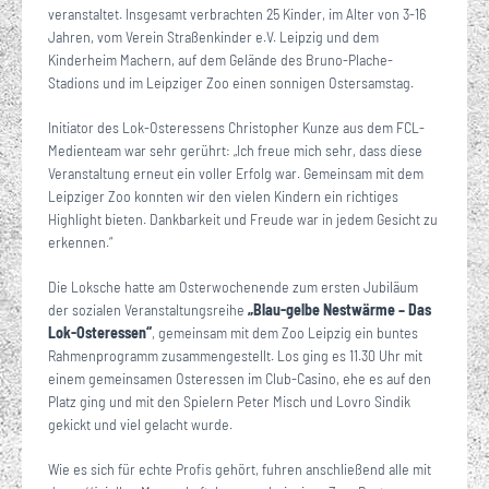
veranstaltet. Insgesamt verbrachten 25 Kinder, im Alter von 3-16
Jahren, vom Verein Straßenkinder e.V. Leipzig und dem
Kinderheim Machern, auf dem Gelände des Bruno-Plache-
Stadions und im Leipziger Zoo einen sonnigen Ostersamstag.
Initiator des Lok-Osteressens Christopher Kunze aus dem FCL-
Medienteam war sehr gerührt: „Ich freue mich sehr, dass diese
Veranstaltung erneut ein voller Erfolg war. Gemeinsam mit dem
Leipziger Zoo konnten wir den vielen Kindern ein richtiges
Highlight bieten. Dankbarkeit und Freude war in jedem Gesicht zu
erkennen.“
Die Loksche hatte am Osterwochenende zum ersten Jubiläum
der sozialen Veranstaltungsreihe
„Blau-gelbe Nestwärme – Das
Lok-Osteressen“
, gemeinsam mit dem Zoo Leipzig ein buntes
Rahmenprogramm zusammengestellt. Los ging es 11.30 Uhr mit
einem gemeinsamen Osteressen im Club-Casino, ehe es auf den
Platz ging und mit den Spielern Peter Misch und Lovro Sindik
gekickt und viel gelacht wurde.
Wie es sich für echte Profis gehört, fuhren anschließend alle mit