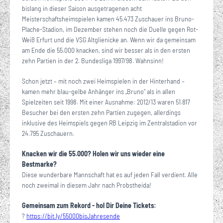
bislang in dieser Saison ausgetragenen acht
Meisterschaftsheimspielen kamen 45.473 Zuschauer ins Bruno-
Plache-Stadion, im Dezember stehen noch die Duelle gegen Rot-
Weiß Erfurt und die VSG Altglienicke an. Wenn wir da gemeinsam
am Ende die 55.000 knacken, sind wir besser als in den ersten
zehn Partien in der 2. Bundesliga 1997/98. Wahnsinn!
Schon jetzt – mit noch zwei Heimspielen in der Hinterhand –
kamen mehr blau-gelbe Anhänger ins „Bruno“ als in allen
Spielzeiten seit 1998. Mit einer Ausnahme: 2012/13 waren 51.817
Besucher bei den ersten zehn Partien zugegen, allerdings
inklusive des Heimspiels gegen RB Leipzig im Zentralstadion vor
24.795 Zuschauern.
Knacken wir die 55.000? Holen wir uns wieder eine
Bestmarke?
Diese wunderbare Mannschaft hat es auf jeden Fall verdient. Alle
noch zweimal in diesem Jahr nach Probstheida!
Gemeinsam zum Rekord - hol Dir Deine Tickets:
?
https://bit.ly/55000bisJahresende