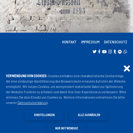
KONTAKT
IMPRESSUM
DATENSCHUTZ
VERWENDUNG VON COOKIES:
Cookies enthalten eine charakteristische Zeichenfolge,
Projekt Liga 3
die eine eindeutige Identifizierung des Browsers beim erneuten Aufrufen der Website
ermöglicht. Wir nutzen Cookies, um anonymisiert statistische Daten zur Optimierung
der Website-Funktion zu erheben und damit Ihre User-Experience zu verbessern. Bitte
stimmen Sie dem Einsatz von Cookies zu. Weitere Informationen entnehmen Sie bitte
Fanshop
unserer
Datenschutzerklärung
.
EINSTELLUNGEN
ALLE AUSWÄHLEN
Fahrkarten
NUR NOTWENDIGE