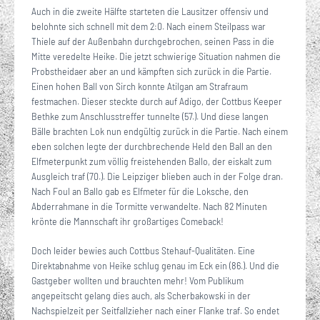
Auch in die zweite Hälfte starteten die Lausitzer offensiv und
belohnte sich schnell mit dem 2:0. Nach einem Steilpass war
Thiele auf der Außenbahn durchgebrochen, seinen Pass in die
Mitte veredelte Heike. Die jetzt schwierige Situation nahmen die
Probstheidaer aber an und kämpften sich zurück in die Partie.
Einen hohen Ball von Sirch konnte Atilgan am Strafraum
festmachen. Dieser steckte durch auf Adigo, der Cottbus Keeper
Bethke zum Anschlusstreffer tunnelte (57.). Und diese langen
Bälle brachten Lok nun endgültig zurück in die Partie. Nach einem
eben solchen legte der durchbrechende Held den Ball an den
Elfmeterpunkt zum völlig freistehenden Ballo, der eiskalt zum
Ausgleich traf (70.). Die Leipziger blieben auch in der Folge dran.
Nach Foul an Ballo gab es Elfmeter für die Loksche, den
Abderrahmane in die Tormitte verwandelte. Nach 82 Minuten
krönte die Mannschaft ihr großartiges Comeback!
Doch leider bewies auch Cottbus Stehauf-Qualitäten. Eine
Direktabnahme von Heike schlug genau im Eck ein (86.). Und die
Gastgeber wollten und brauchten mehr! Vom Publikum
angepeitscht gelang dies auch, als Scherbakowski in der
Nachspielzeit per Seitfallzieher nach einer Flanke traf. So endet