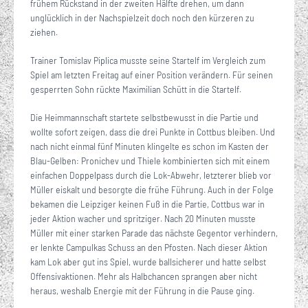
frühem Rückstand in der zweiten Hälfte drehen, um dann
unglücklich in der Nachspielzeit doch noch den kürzeren zu
ziehen.
Trainer Tomislav Piplica musste seine Startelf im Vergleich zum
Spiel am letzten Freitag auf einer Position verändern. Für seinen
gesperrten Sohn rückte Maximilian Schütt in die Startelf.
Die Heimmannschaft startete selbstbewusst in die Partie und
wollte sofort zeigen, dass die drei Punkte in Cottbus bleiben. Und
nach nicht einmal fünf Minuten klingelte es schon im Kasten der
Blau-Gelben: Pronichev und Thiele kombinierten sich mit einem
einfachen Doppelpass durch die Lok-Abwehr, letzterer blieb vor
Müller eiskalt und besorgte die frühe Führung. Auch in der Folge
bekamen die Leipziger keinen Fuß in die Partie, Cottbus war in
jeder Aktion wacher und spritziger. Nach 20 Minuten musste
Müller mit einer starken Parade das nächste Gegentor verhindern,
er lenkte Campulkas Schuss an den Pfosten. Nach dieser Aktion
kam Lok aber gut ins Spiel, wurde ballsicherer und hatte selbst
Offensivaktionen. Mehr als Halbchancen sprangen aber nicht
heraus, weshalb Energie mit der Führung in die Pause ging.