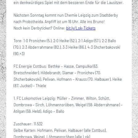
ein denkwürdiges Spiel mit dem besseren Ende für die Lausitzer.
Nächsten Sonntag kommt nun Chemie Leipzig zum Stadtderby
nach Probstheida. Anpfiff ist um 16 Uhr. Alle ins Bruno!
Noch kein Derbyticket? Online:
bit.ly/Lok-Tickets
Tore: 1:0 Pronichev (5.), 2:0 Heike (52.), 2:1 Adigo (57.), 2:2 Ballo
(70.), 2:3 Abderrahmane (82.), 3:3 Heike (86.), 4:3 Shcherbakovski
(90.+3)
FC Energie Cottbus: Bethke – Hasse, Campulka (63.
Bretschneider), Hildebrandt, Slamar – Pronichev (70.
Shcherbakovski), Pelivan, Hofmann – Krauss (70. Halbauer), Heike
(87. Juckel) – Thiele
1. FC Lokomotive Leipzig: Müller – Zimmer, Wilton, Schütt,
Dombrowa – Sirch, Löhmannsröben, Weigel (59. Abderrahmane) –
Atilgan (59. Held), Adigo – Ballo
Zuschauer: 11.532
Gelbe Karten: Hofmann, Pelivan, Halbauer (alle Cottbus),
Dombrowa, Weigel, Löhmannsröben (alle Lok)