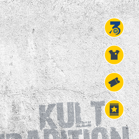
Projekt
Liga 3
Fanshop
Fahrkarten
VIP
Tickets