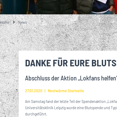
GESCHICHTE
TEAMFOTO
EISENBAHNER-TALENTE-SCHULE
LOKRUF
UNSERE PARTNE
UNSERE 1. M
EIN BESONDE
ALLES RU
ÜBER
STA
GROSSE UND KL
MITGLIEDSCHA
Home
News
VEREINSHISTORIE
FUSSBALLSCHULE
LOK L
EHRENMITGLIEDER
BREITENSPORT
DANKE FÜR EURE BLUT
WIRTSCHAFTSRAT
Abschluss der Aktion „Lokfans helfen
JOBS
27.01.2020
Nestwärme Startseite
Am Samstag fand der letzte Teil der Spendenaktion „Lokfan
Universitätsklinik Leipzig wurde eine Blutspende und Ty
durchgeführt.