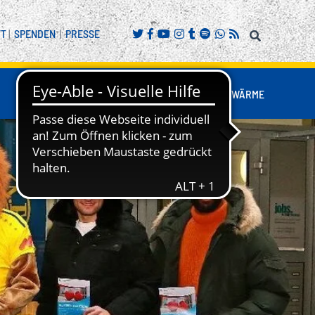
FT
|
SPENDEN
|
PRESSE
FANS
BUSINESS
NESTWÄRME
REITENSPORT