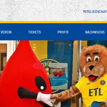
MITGLIEDSCHA
VEREIN
TICKETS
PROFIS
NACHWUCHS
 & PARTNER
LIENBLOCK
DSCHAFT
SPIELER
UNSER LEITBILD
B