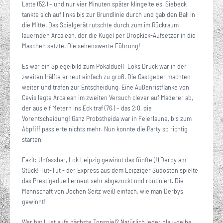
Latte (52.) – und nur vier Minuten später klingelte es. Siebeck
tankte sich auf links bis zur Grundlinie durch und gab den Ball in
die Mitte. Das Spielgerät rutschte durch zum im Rückraum
lauernden Arcalean, der die Kugel per Dropkick-Aufsetzer in die
Maschen setzte. Die sehenswerte Führung!
Es war ein Spiegelbild zum Pokalduell: Loks Druck war in der
zweiten Hälfte erneut einfach zu groß. Die Gastgeber machten
weiter und trafen zur Entscheidung. Eine Außenristflanke von
Cevis legte Arcalean im zweiten Versuch clever auf Maderer ab,
der aus elf Metern ins Eck traf (76.) – das 2:0, die
Vorentscheidung! Ganz Probstheida war in Feierlaune, bis zum
Abpfiff passierte nichts mehr. Nun konnte die Party so richtig
starten.
Fazit: Unfassbar, Lok Leipzig gewinnt das fünfte (!) Derby am
Stück! Tut-Tut - der Express aus dem Leipziger Südosten spielte
das Prestigeduell erneut sehr abgezockt und routiniert. Die
Mannschaft von Jochen Seitz weiß einfach, wie man Derbys
gewinnt!
Wer hat Lust aufs nächste Topspiel? Natürlich jeder blau-gelbe