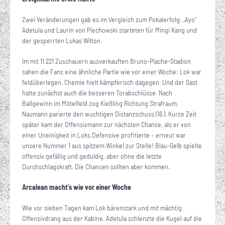
Zwei Veränderungen gab es im Vergleich zum Pokalerfolg: „Ayo“
Adetula und Laurin von Piechowski starteten für Mingi Kang und
der gesperrten Lukas Wilton.
Im mit 11.221 Zuschauern ausverkauften Bruno-Plache-Stadion
sahen die Fans eine ähnliche Partie wie vor einer Woche: Lok war
feldüberlegen, Chemie hielt kämpferisch dagegen. Und der Gast
hatte zunächst auch die besseren Torabschlüsse. Nach
Ballgewinn im Mittelfeld zog Kießling Richtung Strafraum,
Naumann parierte den wuchtigen Distanzschuss (16.). Kurze Zeit
später kam der Offensivmann zur nächsten Chance, als er von
einer Uneinigkeit in Loks Defensive profitierte – erneut war
unsere Nummer 1 aus spitzem Winkel zur Stelle! Blau-Gelb spielte
offensiv gefällig und geduldig, aber ohne die letzte
Durchschlagskraft. Die Chancen sollten aber kommen.
Arcalean macht’s wie vor einer Woche
Wie vor sieben Tagen kam Lok bärenstark und mit mächtig
Offensivdrang aus der Kabine. Adetula schlenzte die Kugel auf die