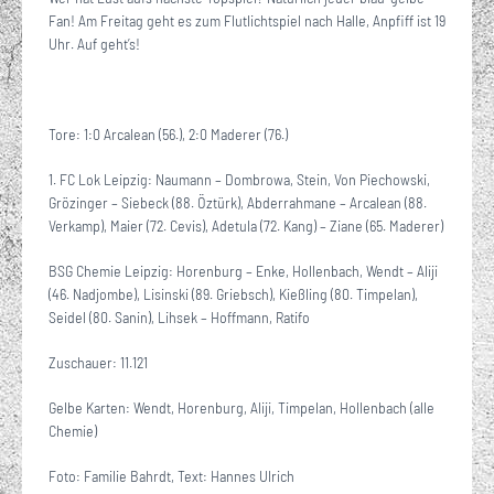
Fan! Am Freitag geht es zum Flutlichtspiel nach Halle, Anpfiff ist 19
Uhr. Auf geht’s!
Tore: 1:0 Arcalean (56.), 2:0 Maderer (76.)
1. FC Lok Leipzig: Naumann – Dombrowa, Stein, Von Piechowski,
Grözinger – Siebeck (88. Öztürk), Abderrahmane – Arcalean (88.
Verkamp), Maier (72. Cevis), Adetula (72. Kang) – Ziane (65. Maderer)
BSG Chemie Leipzig: Horenburg – Enke, Hollenbach, Wendt – Aliji
(46. Nadjombe), Lisinski (89. Griebsch), Kießling (80. Timpelan),
Seidel (80. Sanin), Lihsek – Hoffmann, Ratifo
Zuschauer: 11.121
Gelbe Karten: Wendt, Horenburg, Aliji, Timpelan, Hollenbach (alle
Chemie)
Foto: Familie Bahrdt, Text: Hannes Ulrich