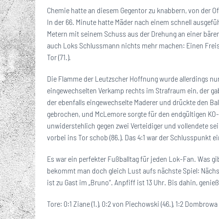
Chemie hatte an diesem Gegentor zu knabbern, von der Off
In der 66. Minute hatte Mäder nach einem schnell ausgefüh
Metern mit seinem Schuss aus der Drehung an einer bären
auch Loks Schlussmann nichts mehr machen: Einen Freis
Tor (71.).
Die Flamme der Leutzscher Hoffnung wurde allerdings nur
eingewechselten Verkamp rechts im Strafraum ein, der ga
der ebenfalls eingewechselte Maderer und drückte den Ball
gebrochen, und McLemore sorgte für den endgültigen KO-
unwiderstehlich gegen zwei Verteidiger und vollendete sei
vorbei ins Tor schob (86.). Das 4:1 war der Schlusspunkt 
Es war ein perfekter Fußballtag für jeden Lok-Fan. Was g
bekommt man doch gleich Lust aufs nächste Spiel: Nächst
ist zu Gast im „Bruno“. Anpfiff ist 13 Uhr. Bis dahin, genießt
Tore: 0:1 Ziane (1.), 0:2 von Piechowski (46.), 1:2 Dombrowa (