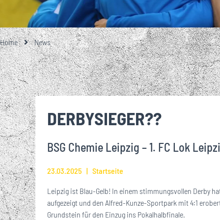
GESCHICHTE
TEAMFOTO
EISENBAHNER-TALENTE-SCHULE
LOKRUF
UNSERE PARTNE
UNSERE 1. M
EIN BESONDE
ALLES RU
ÜBER
STA
GROSSE UND KL
MITGLIEDSCHA
Home
News
VEREINSHISTORIE
FUSSBALLSCHULE
LOK L
EHRENMITGLIEDER
BREITENSPORT
DERBYSIEGER??
WIRTSCHAFTSRAT
BSG Chemie Leipzig – 1. FC Lok Leipzig
JOBS
23.03.2025
Startseite
Leipzig ist Blau-Gelb! In einem stimmungsvollen Derby h
aufgezeigt und den Alfred-Kunze-Sportpark mit 4:1 erobert
Grundstein für den Einzug ins Pokalhalbfinale.