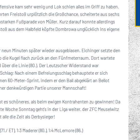
ensive kam sehr wenig und Lok schien alles im Griff zu haben.
rten Freistoß urplötzlich die Großchance, scheiterte aus sechs
starken Fußparade von Müller. Kurz darauf konnte allerdings
toß aus dem Halbfeld köpfte Dombrowa unglücklich ins eigene
 neun Minuten später wieder ausgeblasen. Eichinger setzte den
b die Kugel flach zurück an den Fünfmeterraum. Dort wartete
 über die Linie (80.). Der Leutzscher Widerstand war
Schlag: Nach einem Befreiungsschlag behauptete er sich
nen 60-Meter-Sprint, indem er den Ball abgeklärt an Bellot
einer denkwürdigen Partie unserer Mannschaft!
ibt es schöneres, als beim ewigen Kontrahenten zu gewinnen! Da
e Woche Sonntag geht’s in der Liga weiter, der ZFC Meuselwitz
 alle die Zeit als Derbysieger!
71./ ET), 1:3 Maderer (80.), 1:4 McLemore (86.)