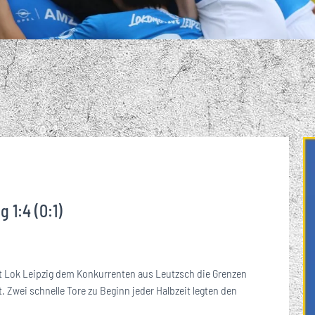
R – GEMEINSAM
ANNSCHAFT IM
RER ORT FÜR
DA
FUSSBALL PUR. DER M
ND UM DIE
BLICK
RK!
EINE LOK-FANS
BREIT
ARKENKERN DES 1. FC LOK L
FT BEIM 1. FC
DES 1
EIPZIG
EIPZIG
 1:4 (0:1)
at Lok Leipzig dem Konkurrenten aus Leutzsch die Grenzen
. Zwei schnelle Tore zu Beginn jeder Halbzeit legten den