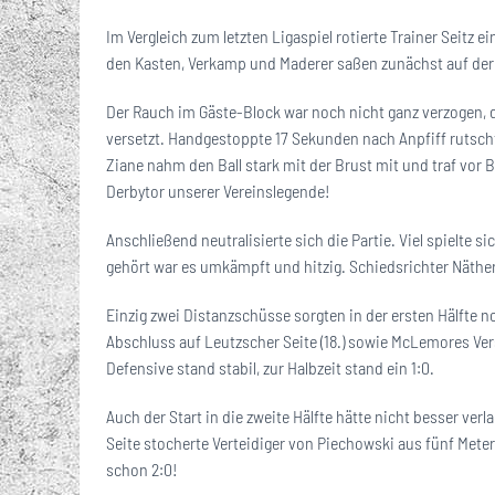
Im Vergleich zum letzten Ligaspiel rotierte Trainer Seitz 
den Kasten, Verkamp und Maderer saßen zunächst auf der 
Der Rauch im Gäste-Block war noch nicht ganz verzogen, 
versetzt. Handgestoppte 17 Sekunden nach Anpfiff rutscht
Ziane nahm den Ball stark mit der Brust mit und traf vor B
Derbytor unserer Vereinslegende!
Anschließend neutralisierte sich die Partie. Viel spielte s
gehört war es umkämpft und hitzig. Schiedsrichter Näther s
Einzig zwei Distanzschüsse sorgten in der ersten Hälfte
Abschluss auf Leutzscher Seite (18.) sowie McLemores Vers
Defensive stand stabil, zur Halbzeit stand ein 1:0.
Auch der Start in die zweite Hälfte hätte nicht besser ve
Seite stocherte Verteidiger von Piechowski aus fünf Mete
schon 2:0!