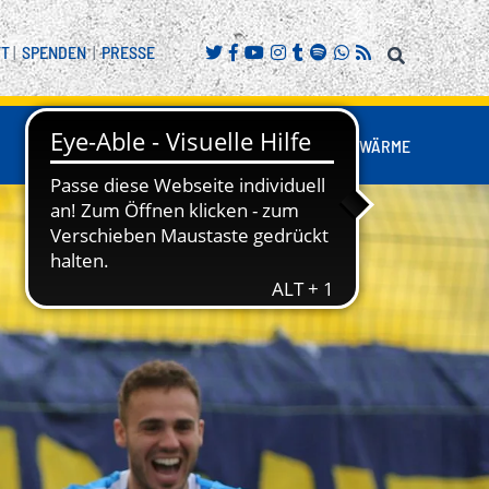
FT
|
SPENDEN
|
PRESSE
FANS
BUSINESS
NESTWÄRME
REITENSPORT