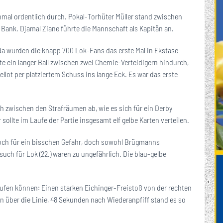
einmal ordentlich durch. Pokal-Torhüter Müller stand zwischen
Bank. Djamal Ziane führte die Mannschaft als Kapitän an.
da wurden die knapp 700 Lok-Fans das erste Mal in Ekstase
e ein langer Ball zwischen zwei Chemie-Verteidigern hindurch,
ellot per platziertem Schuss ins lange Eck. Es war das erste
ich zwischen den Strafräumen ab, wie es sich für ein Derby
ollte im Laufe der Partie insgesamt elf gelbe Karten verteilen.
 noch für ein bisschen Gefahr, doch sowohl Brügmanns
uch für Lok (22.) waren zu ungefährlich. Die blau-gelbe
rlaufen können: Einen starken Eichinger-Freistoß von der rechten
rn über die Linie, 48 Sekunden nach Wiederanpfiff stand es so