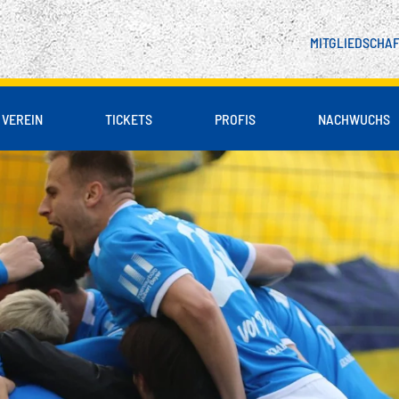
MITGLIEDSCHA
VEREIN
TICKETS
PROFIS
NACHWUCHS
 & PARTNER
LIENBLOCK
DSCHAFT
SPIELER
UNSER LEITBILD
B