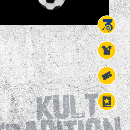
Projekt
Liga 3
Fanshop
Fahrkarten
VIP
Tickets