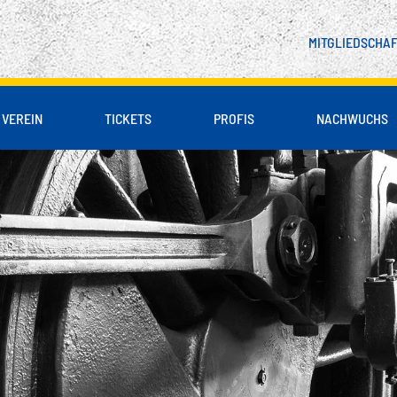
MITGLIEDSCHA
VEREIN
TICKETS
PROFIS
NACHWUCHS
 & PARTNER
LIENBLOCK
DSCHAFT
SPIELER
UNSER LEITBILD
B