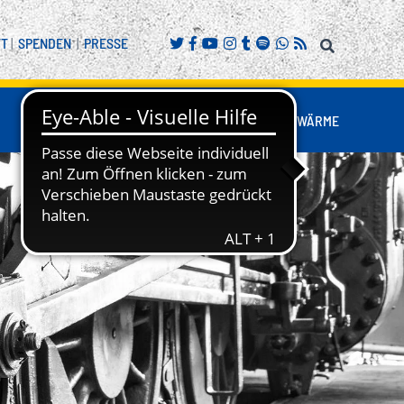
FT
|
SPENDEN
|
PRESSE
FANS
BUSINESS
NESTWÄRME
REITENSPORT