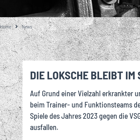
GESCHICHTE
TEAMFOTO
EISENBAHNER-TALENTE-SCHULE
LOKRUF
UNSERE PARTNE
UNSERE 1. M
EIN BESONDE
ALLES RU
ÜBER
STA
GROSSE UND KL
MITGLIEDSCHA
Home
News
VEREINSHISTORIE
FUSSBALLSCHULE
LOK L
EHRENMITGLIEDER
BREITENSPORT
DIE LOKSCHE BLEIBT IM
WIRTSCHAFTSRAT
Auf Grund einer Vielzahl erkrankter u
JOBS
beim Trainer- und Funktionsteams des
Spiele des Jahres 2023 gegen die VSG 
ausfallen.