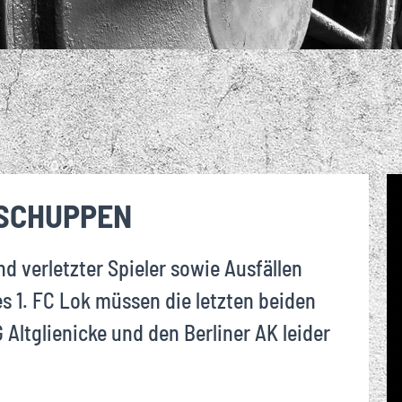
R – GEMEINSAM
ANNSCHAFT IM
RER ORT FÜR
DA
FUSSBALL PUR. DER M
ND UM DIE
BLICK
RK!
EINE LOK-FANS
BREIT
ARKENKERN DES 1. FC LOK L
FT BEIM 1. FC
DES 1
EIPZIG
EIPZIG
 SCHUPPEN
nd verletzter Spieler sowie Ausfällen
 1. FC Lok müssen die letzten beiden
Altglienicke und den Berliner AK leider