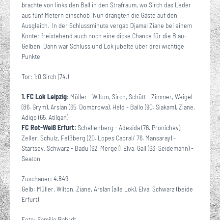
brachte von links den Ball in den Strafraum, wo Sirch das Leder
aus fünf Metern einschob. Nun drängten die Gäste auf den
Ausgleich. In der Schlussminute vergab Djamal Ziane bei einem
Konter freistehend auch noch eine dicke Chance für die Blau-
Gelben. Dann war Schluss und Lok jubelte über drei wichtige
Punkte.
Tor: 1:0 Sirch (74.)
1. FC Lok Leipzig
: Müller - Wilton, Sirch, Schütt - Zimmer, Weigel
(86. Grym), Arslan (65. Dombrowa), Held - Ballo (90. Siakam), Ziane,
Adigo (65. Atilgan)
FC Rot-Weiß Erfurt:
Schellenberg - Adesida (76. Pronichev),
Zeller, Schulz, Felßberg (20. Lopes Cabral/ 76. Mansaray) -
Startsev, Schwarz - Badu (62. Mergel), Elva, Gall (63. Seidemann) -
Seaton
Zuschauer: 4.849
Gelb: Müller, Wilton, Ziane, Arslan (alle Lok), Elva, Schwarz (beide
Erfurt)
Foto: Familie Bahrdt