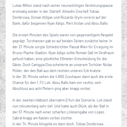
Lukas Wilton stand nach seiner neunwöchigen Verletzungspause
erstmalig wieder in der Startelf. Almedin Civa ließ Tobias
Dombrowa, Osman Atilgan und Riccardo Grym vorerst auf der
Bank, dafür begannen Ryan Adigo, Mert Arslan und Abou Ballo.
Die ersten Minuten des Spiels waren von gegenseitigem Respekt
geprägt. Torchancen gab es auf beiden Seiten zunächst keine. In
der 27. Minute sorgte Schiedsrichter Pascal Wien für Erregung im
Bruno-Plache-Stadion. Ryan Adigo sollte Romain Gall im Strafraum
gefoult haben, eine glückliche Elfmeter-Entscheidung für die
Gäste. Doch Caniggia Elva scheiterte an unserem Torhüter Niclas
Müller, der den Ball aus dem rechten unteren Eck kratzte.
In der 30. Minute sehen die 4.800 Zuschauer dann auch die erste
Chance für den 1. FC Lok: Abou Ballo kam von rechts, sein
Abschluss aus acht Metern ging aber knapp vorbei.
In der zweiten Halbzeit übernahm Erfurt die Szenerie, Lok stand
nun minutenlang sehr tief. Und hatte auch Glück, als der Ball in
der 57. Minute nach einer scharfen Linkseingabe von Lopes
Cabral knapp am Kasten vorbei zischte.
In der 74. Minute klingelte es dann doch. Tobias Dombrowa