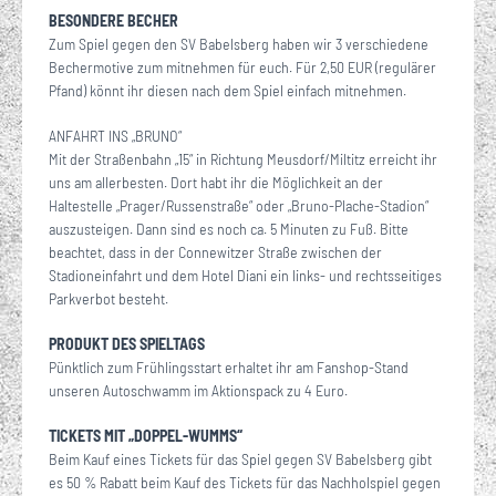
BESONDERE BECHER
Zum Spiel gegen den SV Babelsberg haben wir 3 verschiedene
Bechermotive zum mitnehmen für euch. Für 2,50 EUR (regulärer
Pfand) könnt ihr diesen nach dem Spiel einfach mitnehmen.
ANFAHRT INS „BRUNO“
Mit der Straßenbahn „15“ in Richtung Meusdorf/Miltitz erreicht ihr
uns am allerbesten. Dort habt ihr die Möglichkeit an der
Haltestelle „Prager/Russenstraße“ oder „Bruno-Plache-Stadion“
auszusteigen. Dann sind es noch ca. 5 Minuten zu Fuß. Bitte
beachtet, dass in der Connewitzer Straße zwischen der
Stadioneinfahrt und dem Hotel Diani ein links- und rechtsseitiges
Parkverbot besteht.
PRODUKT DES SPIELTAGS
Pünktlich zum Frühlingsstart erhaltet ihr am Fanshop-Stand
unseren Autoschwamm im Aktionspack zu 4 Euro.
TICKETS MIT „DOPPEL-WUMMS“
Beim Kauf eines Tickets für das Spiel gegen SV Babelsberg gibt
es 50 % Rabatt beim Kauf des Tickets für das Nachholspiel gegen