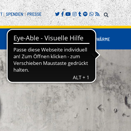
FT
|
SPENDEN
|
PRESSE
FANS
BUSINESS
NESTWÄRME
REITENSPORT