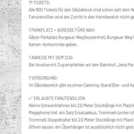
?? TICKETS:
Alle 800 Tickets für den Gästeblock sind schon seit dem
Fanutensilien wird der Zutritt in den Heimbereich nicht ge
?️ PARKPLATZ + ADRESSE FÜRS NAVI:
Gäste-Parkplatz Burgauer Weg (kostenfrei), Burgauer Weg 
Karten-Vorkontrolle geben.
? ANREISE MIT DEM ZUG:
Bei Anreise mit Zug empfehlen wir den Bahnhof „Jena Par
? VERSORGUNG:
Im Gästebereich gibt es einen Catering-Stand (Bar- und K
✅ ERLAUBTE FANUTENSILIEN:
Kleine Schwenkfahnen bis 2,0 Meter Stocklänge mit Plasti
Megaphone inkl. ein Satz Ersatzakkus, Trommeln (unten o
Trommel), Doppelhalter bis 2,0 Meter Stocklänge mit Plas
öffnen lassen, ein Überhängen ist ausdrücklich nicht gesta