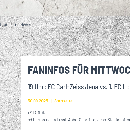
GESCHICHTE
TEAMFOTO
EISENBAHNER-TALENTE-SCHULE
LOKRUF
UNSERE PARTNE
UNSERE 1. M
EIN BESONDE
ALLES RU
ÜBER
STA
GROSSE UND KL
MITGLIEDSCHA
Home
News
VEREINSHISTORIE
FUSSBALLSCHULE
LOK L
EHRENMITGLIEDER
BREITENSPORT
FANINFOS FÜR MITTWOC
WIRTSCHAFTSRAT
19 Uhr: FC Carl-Zeiss Jena vs. 1. FC L
JOBS
30.09.2025
Startseite
ℹ️ STADION:
ad hoc arena im Ernst-Abbe-Sportfeld, Jena (Stadionöffn