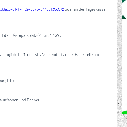
bc88ac3-df4f-4f2e-8b7b-c4450f35c572
oder an der Tageskasse
uf den Gästeparkplatz (2 Euro/PKW).
z möglich. In Meuselwitz/Zipsendorf an der Haltestelle am
möglich).
. Zaunfahnen und Banner.