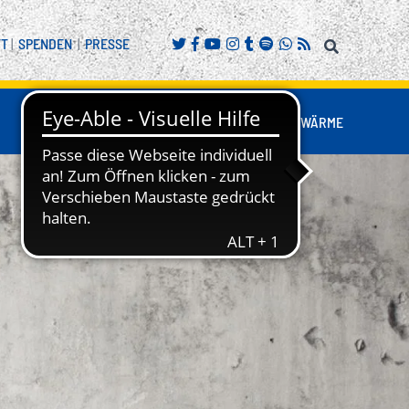
FT
|
SPENDEN
|
PRESSE
FANS
BUSINESS
NESTWÄRME
REITENSPORT