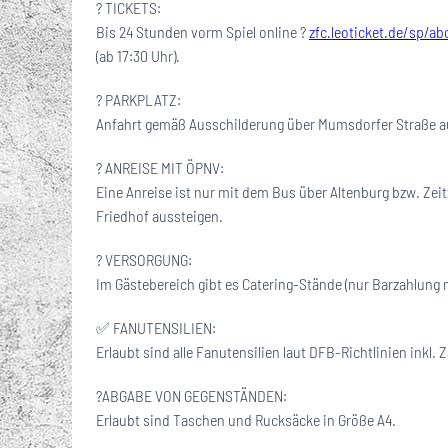
? TICKETS:
Bis 24 Stunden vorm Spiel online ?
zfc.leoticket.de/sp/a
(ab 17:30 Uhr).
?️ PARKPLATZ:
Anfahrt gemäß Ausschilderung über Mumsdorfer Straße a
? ANREISE MIT ÖPNV:
Eine Anreise ist nur mit dem Bus über Altenburg bzw. Zeit
Friedhof aussteigen.
? VERSORGUNG:
Im Gästebereich gibt es Catering-Stände (nur Barzahlung 
✅ FANUTENSILIEN:
Erlaubt sind alle Fanutensilien laut DFB-Richtlinien inkl
?ABGABE VON GEGENSTÄNDEN:
Erlaubt sind Taschen und Rucksäcke in Größe A4.