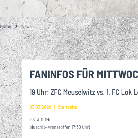
GESCHICHTE
TEAMFOTO
EISENBAHNER-TALENTE-SCHULE
LOKRUF
UNSERE PARTNE
UNSERE 1. M
EIN BESONDE
ALLES RU
ÜBER
STA
GROSSE UND KL
MITGLIEDSCHA
Home
News
VEREINSHISTORIE
FUSSBALLSCHULE
LOK L
EHRENMITGLIEDER
BREITENSPORT
FANINFOS FÜR MITTWOC
WIRTSCHAFTSRAT
19 Uhr: ZFC Meuselwitz vs. 1. FC Lok L
JOBS
03.03.2026
Startseite
?️ STADION:
bluechip-Arena (offen 17:30 Uhr)