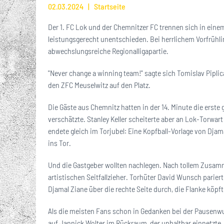
02.03.2024
Startseite
Der 1. FC Lok und der Chemnitzer FC trennen sich in ein
leistungsgerecht unentschieden. Bei herrlichem Vorfrühl
abwechslungsreiche Regionalligapartie.
"Never change a winning team!" sagte sich Tomislav Piplic
den ZFC Meuselwitz auf den Platz.
Die Gäste aus Chemnitz hatten in der 14. Minute die erste
verschätzte. Stanley Keller scheiterte aber an Lok-Torwar
endete gleich im Torjubel: Eine Kopfball-Vorlage von Dja
ins Tor.
Und die Gastgeber wollten nachlegen. Nach tollem Zusamm
artistischen Seitfallzieher. Torhüter David Wunsch parie
Djamal Ziane über die rechte Seite durch, die Flanke köp
Als die meisten Fans schon in Gedanken bei der Pausenwur
auf Jannick Wolter im Rückraum, der unhaltbar einnetzte.