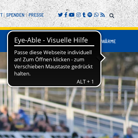
FT
|
SPENDEN
|
PRESSE
FANS
BUSINESS
NESTWÄRME
REITENSPORT