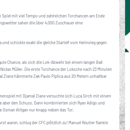
em Spiel mit viel Tempo und zahlreichen Torchancen am Ende
ingswetter sahen die über 4.000 Zuschauer eine
a und schickte exakt die gleiche Startelf vom Heimsieg gegen
 gute Chance, als sich die Lok-Abwehr bei einem langen Ball
t Niclas Müller. Die erste Torchance der Loksche nach 23 Minuten
mal Ziane hämmerte Zak Paulo Piplica aus 20 Metern unhaltbar
enspiel mit Djamal Ziane versuchte sich Luca Sirch mit einem
rte aber den Schuss. Dann kombinierten sich Ryan Adigo und
fte Osman Atilgan nur knapp neben das Tor.
st waren, schlug der CFC plötzlich zu! Manuel Reutter flankte