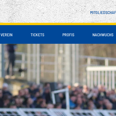
MITGLIEDSCHA
VEREIN
TICKETS
PROFIS
NACHWUCHS
 & PARTNER
LIENBLOCK
DSCHAFT
SPIELER
UNSER LEITBILD
B