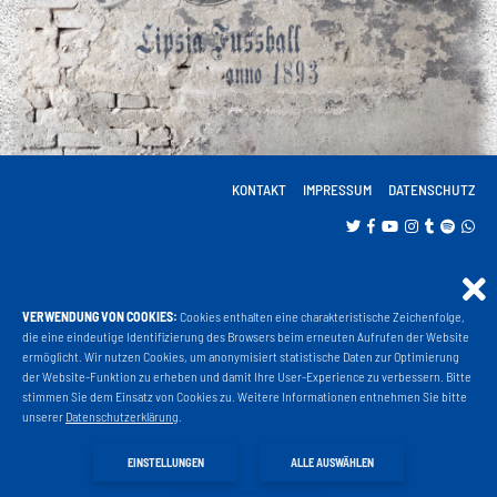
KONTAKT
IMPRESSUM
DATENSCHUTZ
VERWENDUNG VON COOKIES:
Cookies enthalten eine charakteristische Zeichenfolge,
Projekt Liga 3
die eine eindeutige Identifizierung des Browsers beim erneuten Aufrufen der Website
ermöglicht. Wir nutzen Cookies, um anonymisiert statistische Daten zur Optimierung
der Website-Funktion zu erheben und damit Ihre User-Experience zu verbessern. Bitte
stimmen Sie dem Einsatz von Cookies zu. Weitere Informationen entnehmen Sie bitte
Fanshop
unserer
Datenschutzerklärung
.
EINSTELLUNGEN
ALLE AUSWÄHLEN
Fahrkarten