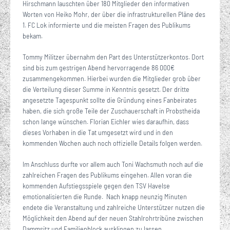
Hirschmann lauschten über 180 Mitglieder den informativen
Worten von Heiko Mohr, der über die infrastrukturellen Pläne des
1. FC Lok informierte und die meisten Fragen des Publikums
bekam.
Tommy Militzer übernahm den Part des Unterstützerkontos. Dort
sind bis zum gestrigen Abend hervorragende 86 000€
zusammengekommen. Hierbei wurden die Mitglieder grob über
die Verteilung dieser Summe in Kenntnis gesetzt. Der dritte
angesetzte Tagespunkt sollte die Gründung eines Fanbeirates
haben, die sich große Teile der Zuschauerschaft in Probstheida
schon lange wünschen. Florian Eichler wies daraufhin, dass
dieses Vorhaben in die Tat umgesetzt wird und in den
kommenden Wochen auch noch offizielle Details folgen werden.
Im Anschluss durfte vor allem auch Toni Wachsmuth noch auf die
zahlreichen Fragen des Publikums eingehen. Allen voran die
kommenden Aufstiegsspiele gegen den TSV Havelse
emotionalisierten die Runde. Nach knapp neunzig Minuten
endete die Veranstaltung und zahlreiche Unterstützer nutzen die
Möglichkeit den Abend auf der neuen Stahlrohrtribüne zwischen
Dammsitz und Familienblock ausklingen zu lassen.