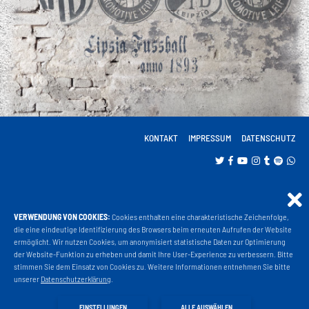
KONTAKT
IMPRESSUM
DATENSCHUTZ
VERWENDUNG VON COOKIES:
Cookies enthalten eine charakteristische Zeichenfolge,
Projekt Liga 3
die eine eindeutige Identifizierung des Browsers beim erneuten Aufrufen der Website
ermöglicht. Wir nutzen Cookies, um anonymisiert statistische Daten zur Optimierung
der Website-Funktion zu erheben und damit Ihre User-Experience zu verbessern. Bitte
stimmen Sie dem Einsatz von Cookies zu. Weitere Informationen entnehmen Sie bitte
Fanshop
unserer
Datenschutzerklärung
.
EINSTELLUNGEN
ALLE AUSWÄHLEN