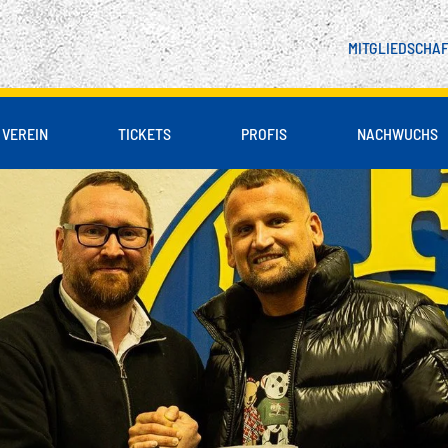
MITGLIEDSCHA
VEREIN
TICKETS
PROFIS
NACHWUCHS
 & PARTNER
LIENBLOCK
DSCHAFT
SPIELER
UNSER LEITBILD
B