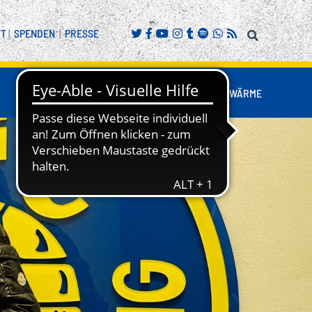
FT
|
SPENDEN
|
PRESSE
FANS
BUSINESS
NESTWÄRME
REITENSPORT