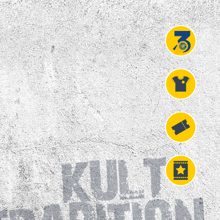
Projekt
Liga 3
Fanshop
Fahrkarten
VIP
Tickets