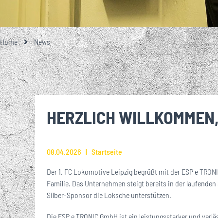
GESCHICHTE
TEAMFOTO
EISENBAHNER-TALENTE-SCHULE
LOKRUF
UNSERE PARTNE
UNSERE 1. M
EIN BESONDE
ALLES RU
ÜBER
STA
GROSSE UND KL
MITGLIEDSCHA
Home
News
VEREINSHISTORIE
FUSSBALLSCHULE
LOK L
EHRENMITGLIEDER
BREITENSPORT
HERZLICH WILLKOMMEN, 
WIRTSCHAFTSRAT
JOBS
08.04.2026
Startseite
Der 1. FC Lokomotive Leipzig begrüßt mit der ESP e TRONI
Familie. Das Unternehmen steigt bereits in der laufenden
Silber-Sponsor die Loksche unterstützen.
Die ESP e TRONIC GmbH ist ein leistungsstarker und verlä