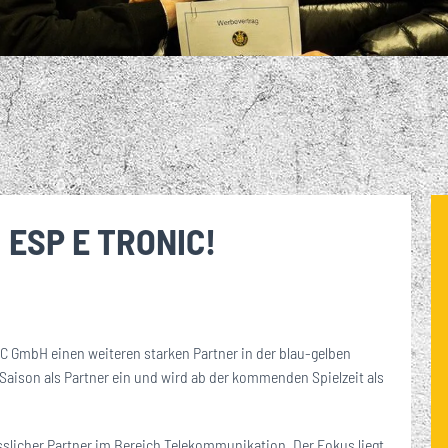
R – GEMEINSAM
ANNSCHAFT IM
RER ORT FÜR
DA
FUSSBALL PUR. DER M
ND UM DIE
BLICK
RK!
EINE LOK-FANS
BREIT
ARKENKERN DES 1. FC LOK L
FT BEIM 1. FC
DES 1
EIPZIG
EIPZIG
ESP E TRONIC!
C GmbH einen weiteren starken Partner in der blau-gelben
 Saison als Partner ein und wird ab der kommenden Spielzeit als
sslicher Partner im Bereich Telekommunikation. Der Fokus liegt