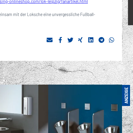
ng-onlineshop.com/lok-leipzig/fanartikel.html
meinsam mit der Loksche eine unvergessliche Fußball-