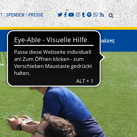
FT
|
SPENDEN
|
PRESSE
FANS
BUSINESS
NESTWÄRME
REITENSPORT