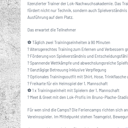
lizenzierter Trainer der Lok-Nachwuchsakademie. Das Tra
fördert nicht nur Technik, sondern auch Spielverständni
Ausführung auf dem Platz.
Das erwartet die Teilnehmer
⚽ Täglich zwei Trainingseinheiten à 90 Minuten
? Altersgerechtes Training zum Erlernen und Verbessern 
? Förderung von Spielverständnis und Entscheidungsfähi
? Spannende Wettkämpfe und abwechslungsreiche Spiel
?️ Ganztägige Betreuung inklusive Verpflegung
? Optionales Trainingsoutfit mit Shirt, Hose, Trinkflasche
?️ Freikarte für ein Heimspiel der 1. Mannschaft
⚽ 1 x Trainingseinheit mit Spielern der 1. Mannschaft
? Meet & Greet mit den Lok-Profis im Bruno-Plache-Stadi
Für wen sind die Camps? Die Feriencamps richten sich an K
Vereinsspieler. Im Mittelpunkt stehen Teamgeist, Bewegun