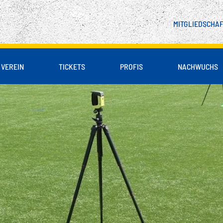
MITGLIEDSCHA
VEREIN
TICKETS
PROFIS
NACHWUCHS
 & PARTNER
LIENBLOCK
DSCHAFT
SPIELER
UNSER LEITBILD
B