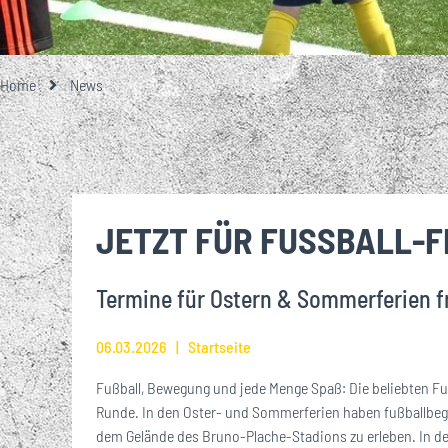
GESCHICHTE
TEAMFOTO
EISENBAHNER-TALENTE-SCHULE
LOKRUF
UNSERE PARTNE
UNSERE 1. M
EIN BESONDE
ALLES RU
ÜBER
STA
GROSSE UND KL
MITGLIEDSCHA
Home
News
VEREINSHISTORIE
FUSSBALLSCHULE
LOK L
EHRENMITGLIEDER
BREITENSPORT
JETZT FÜR FUSSBALL-
WIRTSCHAFTSRAT
Termine für Ostern & Sommerferien f
JOBS
06.03.2026
Startseite
Fußball, Bewegung und jede Menge Spaß: Die beliebten Fu
Runde. In den Oster- und Sommerferien haben fußballbegei
dem Gelände des Bruno-Plache-Stadions zu erleben. In de