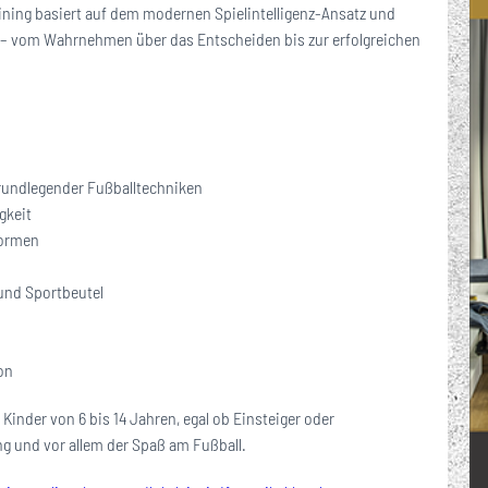
ining basiert auf dem modernen Spielintelligenz-Ansatz und
s – vom Wahrnehmen über das Entscheiden bis zur erfolgreichen
grundlegender Fußballtechniken
gkeit
formen
 und Sportbeutel
on
inder von 6 bis 14 Jahren, egal ob Einsteiger oder
g und vor allem der Spaß am Fußball.