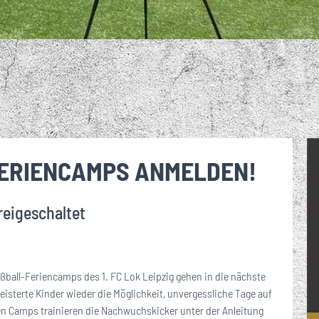
R – GEMEINSAM
ANNSCHAFT IM
RER ORT FÜR
DA
FUSSBALL PUR. DER M
ND UM DIE
BLICK
RK!
EINE LOK-FANS
BREIT
ARKENKERN DES 1. FC LOK L
FT BEIM 1. FC
DES 1
EIPZIG
EIPZIG
FERIENCAMPS ANMELDEN!
reigeschaltet
ßball-Feriencamps des 1. FC Lok Leipzig gehen in die nächste
sterte Kinder wieder die Möglichkeit, unvergessliche Tage auf
n Camps trainieren die Nachwuchskicker unter der Anleitung