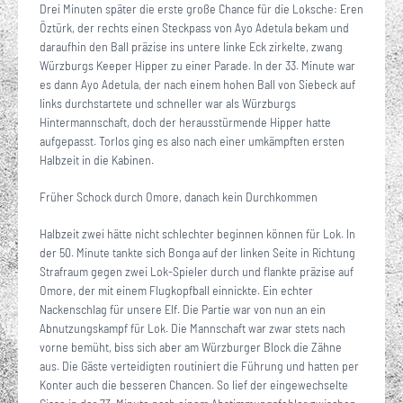
Drei Minuten später die erste große Chance für die Loksche: Eren
Öztürk, der rechts einen Steckpass von Ayo Adetula bekam und
daraufhin den Ball präzise ins untere linke Eck zirkelte, zwang
Würzburgs Keeper Hipper zu einer Parade. In der 33. Minute war
es dann Ayo Adetula, der nach einem hohen Ball von Siebeck auf
links durchstartete und schneller war als Würzburgs
Hintermannschaft, doch der herausstürmende Hipper hatte
aufgepasst. Torlos ging es also nach einer umkämpften ersten
Halbzeit in die Kabinen.
Früher Schock durch Omore, danach kein Durchkommen
Halbzeit zwei hätte nicht schlechter beginnen können für Lok. In
der 50. Minute tankte sich Bonga auf der linken Seite in Richtung
Strafraum gegen zwei Lok-Spieler durch und flankte präzise auf
Omore, der mit einem Flugkopfball einnickte. Ein echter
Nackenschlag für unsere Elf. Die Partie war von nun an ein
Abnutzungskampf für Lok. Die Mannschaft war zwar stets nach
vorne bemüht, biss sich aber am Würzburger Block die Zähne
aus. Die Gäste verteidigten routiniert die Führung und hatten per
Konter auch die besseren Chancen. So lief der eingewechselte