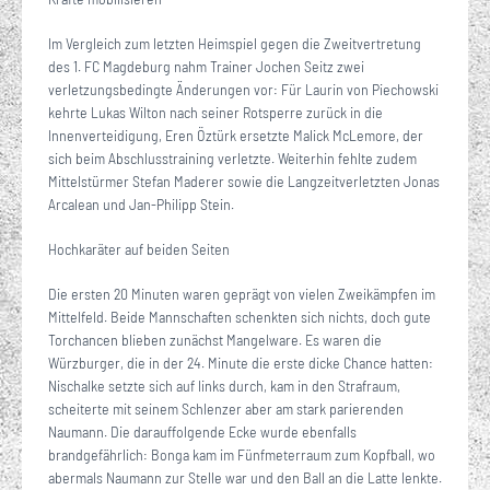
Im Vergleich zum letzten Heimspiel gegen die Zweitvertretung
des 1. FC Magdeburg nahm Trainer Jochen Seitz zwei
verletzungsbedingte Änderungen vor: Für Laurin von Piechowski
kehrte Lukas Wilton nach seiner Rotsperre zurück in die
Innenverteidigung, Eren Öztürk ersetzte Malick McLemore, der
sich beim Abschlusstraining verletzte. Weiterhin fehlte zudem
Mittelstürmer Stefan Maderer sowie die Langzeitverletzten Jonas
Arcalean und Jan-Philipp Stein.
Hochkaräter auf beiden Seiten
Die ersten 20 Minuten waren geprägt von vielen Zweikämpfen im
Mittelfeld. Beide Mannschaften schenkten sich nichts, doch gute
Torchancen blieben zunächst Mangelware. Es waren die
Würzburger, die in der 24. Minute die erste dicke Chance hatten:
Nischalke setzte sich auf links durch, kam in den Strafraum,
scheiterte mit seinem Schlenzer aber am stark parierenden
Naumann. Die darauffolgende Ecke wurde ebenfalls
brandgefährlich: Bonga kam im Fünfmeterraum zum Kopfball, wo
abermals Naumann zur Stelle war und den Ball an die Latte lenkte.