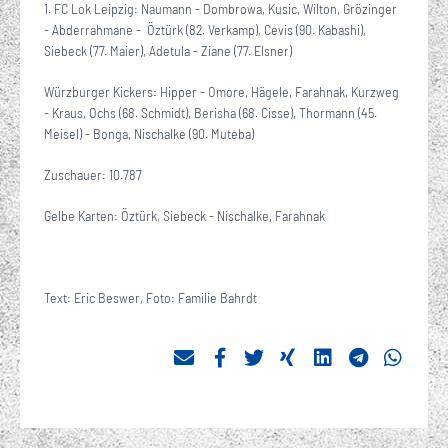
1. FC Lok Leipzig: Naumann - Dombrowa, Kusic, Wilton, Grözinger
- Abderrahmane - Öztürk (82. Verkamp), Cevis (90. Kabashi),
Siebeck (77. Maier), Adetula - Ziane (77. Elsner)
Würzburger Kickers: Hipper - Omore, Hägele, Farahnak, Kurzweg
- Kraus, Ochs (68. Schmidt), Berisha (68. Cisse), Thormann (45.
Meisel) - Bonga, Nischalke (90. Muteba)
Zuschauer: 10.787
Gelbe Karten: Öztürk, Siebeck - Nischalke, Farahnak
Text: Eric Beswer, Foto: Familie Bahrdt