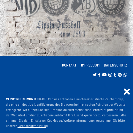
KONTAKT
IMPRESSUM
DATENSCHUTZ
VERWENDUNG VON COOKIES:
Cookies enthalten eine charakteristische Zeichenfolge,
Projekt Liga 3
die eine eindeutige Identifizierung des Browsers beim erneuten Aufrufen der Website
ermöglicht. Wir nutzen Cookies, um anonymisiert statistische Daten zur Optimierung
der Website-Funktion zu erheben und damit Ihre User-Experience zu verbessern. Bitte
stimmen Sie dem Einsatz von Cookies zu. Weitere Informationen entnehmen Sie bitte
Fanshop
unserer
Datenschutzerklärung
.