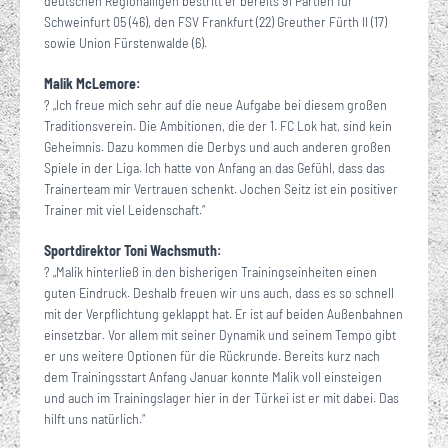
deutschen Regionalligen bestritt er bereits 91 Partien für
Schweinfurt 05 (46), den FSV Frankfurt (22) Greuther Fürth II (17)
sowie Union Fürstenwalde (6).
Malik McLemore:
? „Ich freue mich sehr auf die neue Aufgabe bei diesem großen
Traditionsverein. Die Ambitionen, die der 1. FC Lok hat, sind kein
Geheimnis. Dazu kommen die Derbys und auch anderen großen
Spiele in der Liga. Ich hatte von Anfang an das Gefühl, dass das
Trainerteam mir Vertrauen schenkt. Jochen Seitz ist ein positiver
Trainer mit viel Leidenschaft.“
Sportdirektor Toni Wachsmuth:
? „Malik hinterließ in den bisherigen Trainingseinheiten einen
guten Eindruck. Deshalb freuen wir uns auch, dass es so schnell
mit der Verpflichtung geklappt hat. Er ist auf beiden Außenbahnen
einsetzbar. Vor allem mit seiner Dynamik und seinem Tempo gibt
er uns weitere Optionen für die Rückrunde. Bereits kurz nach
dem Trainingsstart Anfang Januar konnte Malik voll einsteigen
und auch im Trainingslager hier in der Türkei ist er mit dabei. Das
hilft uns natürlich.“