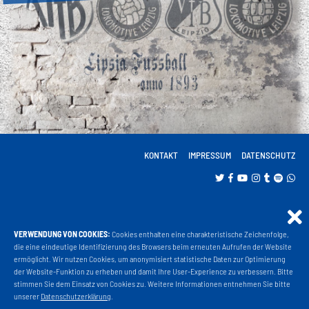
KONTAKT
IMPRESSUM
DATENSCHUTZ
VERWENDUNG VON COOKIES:
Cookies enthalten eine charakteristische Zeichenfolge,
Projekt Liga 3
die eine eindeutige Identifizierung des Browsers beim erneuten Aufrufen der Website
ermöglicht. Wir nutzen Cookies, um anonymisiert statistische Daten zur Optimierung
der Website-Funktion zu erheben und damit Ihre User-Experience zu verbessern. Bitte
stimmen Sie dem Einsatz von Cookies zu. Weitere Informationen entnehmen Sie bitte
Fanshop
unserer
Datenschutzerklärung
.