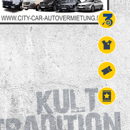
Projekt
Liga 3
Fanshop
Fahrkarten
VIP
Tickets