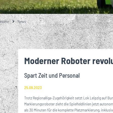
GESCHICHTE
TEAMFOTO
EISENBAHNER-TALENTE-SCHULE
LOKRUF
UNSERE PARTNE
UNSERE 1. M
EIN BESONDE
ALLES RU
ÜBER
STA
GROSSE UND KL
MITGLIEDSCHA
Home
News
VEREINSHISTORIE
FUSSBALLSCHULE
LOK L
EHRENMITGLIEDER
BREITENSPORT
Moderner Roboter revolu
WIRTSCHAFTSRAT
Spart Zeit und Personal
JOBS
25.09.2023
Trotz Regionalliga-Zugehörigkeit setzt Lok Leipzig auf Bu
Markierungsroboter zieht die Spielfeldlinien jetzt auton
als 30 Minuten für die komplette Platzmarkierung, inklusi