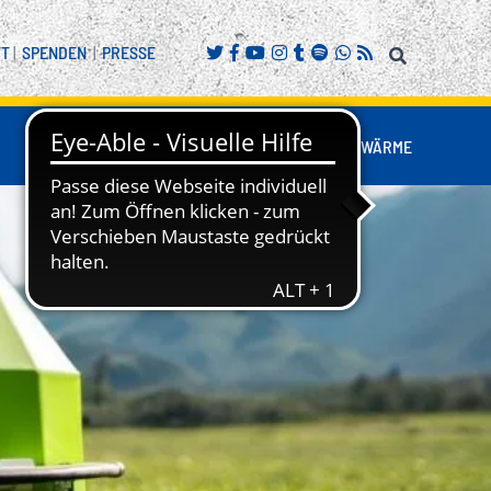
FT
|
SPENDEN
|
PRESSE
FANS
BUSINESS
NESTWÄRME
REITENSPORT