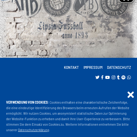
KONTAKT
IMPRESSUM
DATENSCHUTZ
VERWENDUNG VON COOKIES:
Cookies enthalten eine charakteristische Zeichenfolge,
Projekt Liga 3
die eine eindeutige Identifizierung des Browsers beim erneuten Aufrufen der Website
ermöglicht. Wir nutzen Cookies, um anonymisiert statistische Daten zur Optimierung
der Website-Funktion zu erheben und damit Ihre User-Experience zu verbessern. Bitte
stimmen Sie dem Einsatz von Cookies zu. Weitere Informationen entnehmen Sie bitte
Fanshop
unserer
Datenschutzerklärung
.