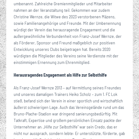
umbenannt. Zahlreiche Gremienmitglieder und Mitarbeiter
nahmen an der Veranstaltung teil. Gekommen war zudem
Christine Wernze, die Witwe des 2023 verstorbenen Mäzens,
sowie Familienangehörige und Freunde. Mit der Umbenennung
würdigt der Verein das herausragende Engagement und die
außergewöhnliche Verbundenheit von Franz-Josef Wernze, der
als Förderer, Sponsor und Freund maßgeblich zur positiven
Entwicklung unseres Clubs beigetragen hat. Bereits 2020
würdigten die Mitglieder des Vereins seine Verdienste mit der
einstimmigen Ernennung zum Ehrenmitglied.
Herausragendes Engagement als Hilfe zur Selbsthilfe
Als Franz-Josef Wernze 2013 – auf Vermittlung seines Freundes
und unseres damaligen Trainers Heiko Scholz – zum 1. FC Lok
stieß, befand sich der Verein in einer sportlich und wirtschaftlich
äußerst schwierigen Lage. Auch das Vereinsgelände rund um das
Bruno-Plache-Stadion war dringend sanierungsbedürftig. Mit
Tatkraft, Expertise und großem persönlichen Einsatz packte der
Unternehmer an. „Hilfe zur Selbsthilfe“ war sein Credo, das er
nicht nur aussprach, sondern lebte: Er unterstützte, förderte, gab