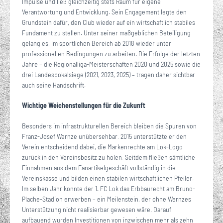
Impulse und ließ gleichzeitig stets Raum für eigene
Verantwortung und Entwicklung. Sein Engagement legte den
Grundstein dafür, den Club wieder auf ein wirtschaftlich stabiles
Fundament zu stellen. Unter seiner maßgeblichen Beteiligung
gelang es, im sportlichen Bereich ab 2018 wieder unter
professionellen Bedingungen zu arbeiten. Die Erfolge der letzten
Jahre – die Regionalliga-Meisterschaften 2020 und 2025 sowie die
drei Landespokalsiege (2021, 2023, 2025) – tragen daher sichtbar
auch seine Handschrift.
Wichtige Weichenstellungen für die Zukunft
Besonders im infrastrukturellen Bereich bleiben die Spuren von
Franz-Josef Wernze unübersehbar. 2015 unterstützte er den
Verein entscheidend dabei, die Markenrechte am Lok-Logo
zurück in den Vereinsbesitz zu holen. Seitdem fließen sämtliche
Einnahmen aus dem Fanartikelgeschäft vollständig in die
Vereinskasse und bilden einen stabilen wirtschaftlichen Pfeiler.
Im selben Jahr konnte der 1. FC Lok das Erbbaurecht am Bruno-
Plache-Stadion erwerben – ein Meilenstein, der ohne Wernzes
Unterstützung nicht realisierbar gewesen wäre. Darauf
aufbauend wurden Investitionen von inzwischen mehr als zehn