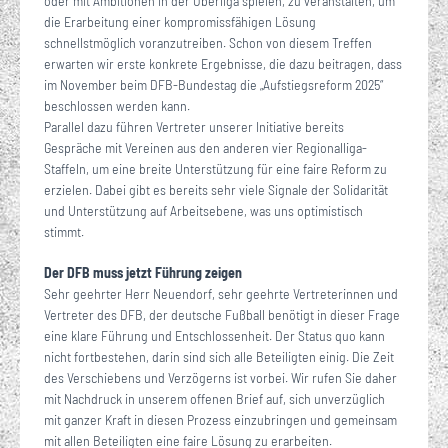
oder mit Ambitionen in der Oberliga spielen, zu veranstalten, um
die Erarbeitung einer kompromissfähigen Lösung
schnellstmöglich voranzutreiben. Schon von diesem Treffen
erwarten wir erste konkrete Ergebnisse, die dazu beitragen, dass
im November beim DFB-Bundestag die „Aufstiegsreform 2025“
beschlossen werden kann.
Parallel dazu führen Vertreter unserer Initiative bereits
Gespräche mit Vereinen aus den anderen vier Regionalliga-
Staffeln, um eine breite Unterstützung für eine faire Reform zu
erzielen. Dabei gibt es bereits sehr viele Signale der Solidarität
und Unterstützung auf Arbeitsebene, was uns optimistisch
stimmt.
Der DFB muss jetzt Führung zeigen
Sehr geehrter Herr Neuendorf, sehr geehrte Vertreterinnen und
Vertreter des DFB, der deutsche Fußball benötigt in dieser Frage
eine klare Führung und Entschlossenheit. Der Status quo kann
nicht fortbestehen, darin sind sich alle Beteiligten einig. Die Zeit
des Verschiebens und Verzögerns ist vorbei. Wir rufen Sie daher
mit Nachdruck in unserem offenen Brief auf, sich unverzüglich
mit ganzer Kraft in diesen Prozess einzubringen und gemeinsam
mit allen Beteiligten eine faire Lösung zu erarbeiten.