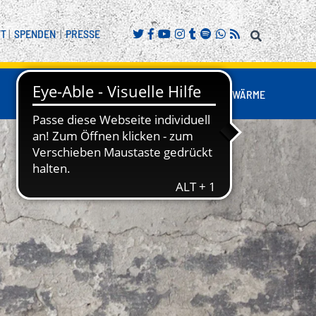
FT
|
SPENDEN
|
PRESSE
FANS
BUSINESS
NESTWÄRME
REITENSPORT