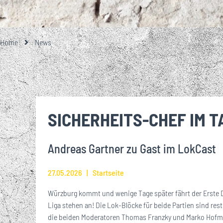
GESCHICHTE
TEAMFOTO
EISENBAHNER-TALENTE-SCHULE
LOKRUF
UNSERE PARTNE
UNSERE 1. M
EIN BESONDE
ALLES RU
ÜBER
STA
GROSSE UND KL
MITGLIEDSCHA
Home
News
VEREINSHISTORIE
FUSSBALLSCHULE
LOK L
EHRENMITGLIEDER
BREITENSPORT
SICHERHEITS-CHEF IM T
WIRTSCHAFTSRAT
Andreas Gartner zu Gast im LokCast
JOBS
27.05.2026
Startseite
Würzburg kommt und wenige Tage später fährt der Erste De
Liga stehen an! Die Lok-Blöcke für beide Partien sind rest
die beiden Moderatoren Thomas Franzky und Marko Hofm