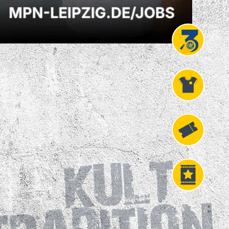
Projekt
Liga 3
Fanshop
Fahrkarten
VIP
Tickets