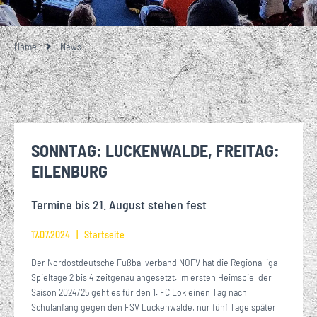
Home
News
SONNTAG: LUCKENWALDE, FREITAG:
EILENBURG
Termine bis 21. August stehen fest
17.07.2024
Startseite
Der Nordostdeutsche Fußballverband NOFV hat die Regionalliga-
Spieltage 2 bis 4 zeitgenau angesetzt. Im ersten Heimspiel der
Saison 2024/25 geht es für den 1. FC Lok einen Tag nach
Schulanfang gegen den FSV Luckenwalde, nur fünf Tage später