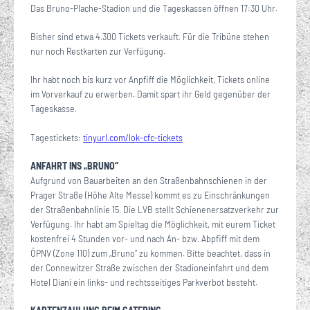
Das Bruno-Plache-Stadion und die Tageskassen öffnen 17:30 Uhr.
Bisher sind etwa 4.300 Tickets verkauft. Für die Tribüne stehen
nur noch Restkarten zur Verfügung.
Ihr habt noch bis kurz vor Anpfiff die Möglichkeit, Tickets online
im Vorverkauf zu erwerben. Damit spart ihr Geld gegenüber der
Tageskasse.
Tagestickets:
tinyurl.com/lok-cfc-tickets
ANFAHRT INS „BRUNO“
Aufgrund von Bauarbeiten an den Straßenbahnschienen in der
Prager Straße (Höhe Alte Messe) kommt es zu Einschränkungen
der Straßenbahnlinie 15. Die LVB stellt Schienenersatzverkehr zur
Verfügung. Ihr habt am Spieltag die Möglichkeit, mit eurem Ticket
kostenfrei 4 Stunden vor- und nach An- bzw. Abpfiff mit dem
ÖPNV (Zone 110) zum „Bruno“ zu kommen. Bitte beachtet, dass in
der Connewitzer Straße zwischen der Stadioneinfahrt und dem
Hotel Diani ein links- und rechtsseitiges Parkverbot besteht.