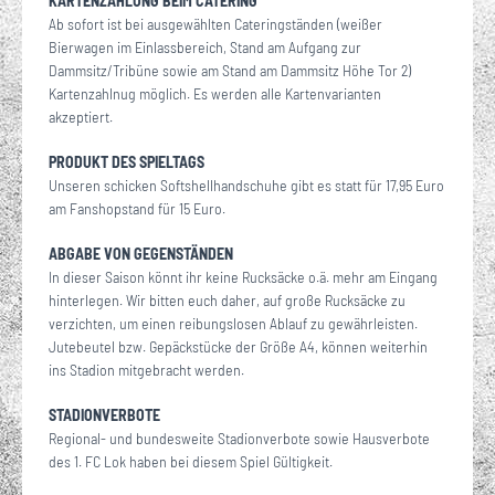
KARTENZAHLUNG BEIM CATERING
Ab sofort ist bei ausgewählten Cateringständen (weißer
Bierwagen im Einlassbereich, Stand am Aufgang zur
Dammsitz/Tribüne sowie am Stand am Dammsitz Höhe Tor 2)
Kartenzahlnug möglich. Es werden alle Kartenvarianten
akzeptiert.
PRODUKT DES SPIELTAGS
Unseren schicken Softshellhandschuhe gibt es statt für 17,95 Euro
am Fanshopstand für 15 Euro.
ABGABE VON GEGENSTÄNDEN
In dieser Saison könnt ihr keine Rucksäcke o.ä. mehr am Eingang
hinterlegen. Wir bitten euch daher, auf große Rucksäcke zu
verzichten, um einen reibungslosen Ablauf zu gewährleisten.
Jutebeutel bzw. Gepäckstücke der Größe A4, können weiterhin
ins Stadion mitgebracht werden.
STADIONVERBOTE
Regional- und bundesweite Stadionverbote sowie Hausverbote
des 1. FC Lok haben bei diesem Spiel Gültigkeit.