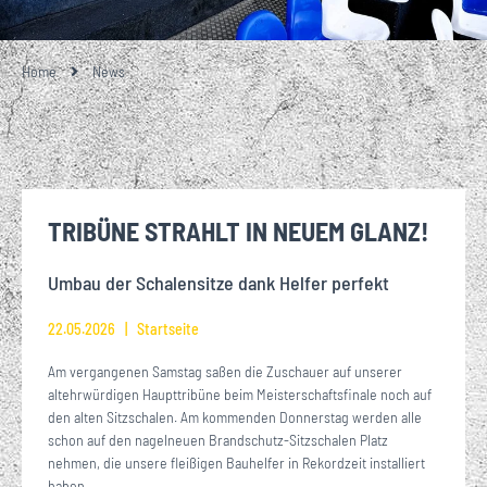
Home
News
TRIBÜNE STRAHLT IN NEUEM GLANZ!
Umbau der Schalensitze dank Helfer perfekt
22.05.2026
Startseite
Am vergangenen Samstag saßen die Zuschauer auf unserer
altehrwürdigen Haupttribüne beim Meisterschaftsfinale noch auf
den alten Sitzschalen. Am kommenden Donnerstag werden alle
schon auf den nagelneuen Brandschutz-Sitzschalen Platz
nehmen, die unsere fleißigen Bauhelfer in Rekordzeit installiert
haben.