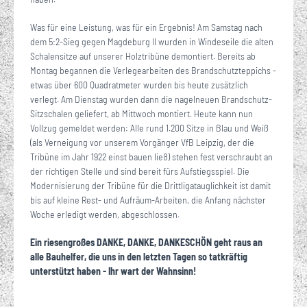
Was für eine Leistung, was für ein Ergebnis! Am Samstag nach
dem 5:2-Sieg gegen Magdeburg II wurden in Windeseile die alten
Schalensitze auf unserer Holztribüne demontiert. Bereits ab
Montag begannen die Verlegearbeiten des Brandschutzteppichs -
etwas über 600 Quadratmeter wurden bis heute zusätzlich
verlegt. Am Dienstag wurden dann die nagelneuen Brandschutz-
Sitzschalen geliefert, ab Mittwoch montiert. Heute kann nun
Vollzug gemeldet werden: Alle rund 1.200 Sitze in Blau und Weiß
(als Verneigung vor unserem Vorgänger VfB Leipzig, der die
Tribüne im Jahr 1922 einst bauen ließ) stehen fest verschraubt an
der richtigen Stelle und sind bereit fürs Aufstiegsspiel. Die
Modernisierung der Tribüne für die Drittligatauglichkeit ist damit
bis auf kleine Rest- und Aufräum-Arbeiten, die Anfang nächster
Woche erledigt werden, abgeschlossen.
Ein riesengroßes DANKE, DANKE, DANKESCHÖN geht raus an
alle Bauhelfer, die uns in den letzten Tagen so tatkräftig
unterstützt haben - Ihr wart der Wahnsinn!