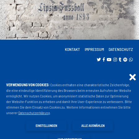
KONTAKT
IMPRESSUM
DATENSCHUTZ
VERWENDUNG VON COOKIES:
Cookies enthalten eine charakteristische Zeichenfolge,
Projekt Liga 3
die eine eindeutige Identifizierung des Browsers beim erneuten Aufrufen der Website
ermöglicht. Wir nutzen Cookies, um anonymisiert statistische Daten zur Optimierung
der Website-Funktion zu erheben und damit Ihre User-Experience zu verbessern. Bitte
stimmen Sie dem Einsatz von Cookies zu. Weitere Informationen entnehmen Sie bitte
Fanshop
unserer
Datenschutzerklärung
.
EINSTELLUNGEN
ALLE AUSWÄHLEN
Fahrkarten