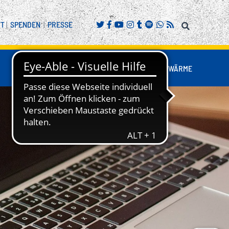
FT
|
SPENDEN
|
PRESSE
FANS
BUSINESS
NESTWÄRME
REITENSPORT