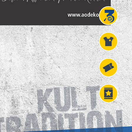
Projekt
Liga 3
Fanshop
Fahrkarten
VIP
Tickets