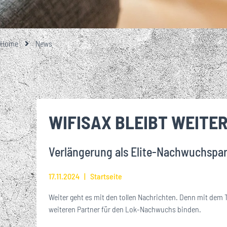
GESCHICHTE
TEAMFOTO
EISENBAHNER-TALENTE-SCHULE
LOKRUF
UNSERE PARTNE
UNSERE 1. M
EIN BESONDE
ALLES RU
ÜBER
STA
GROSSE UND KL
MITGLIEDSCHA
Home
News
VEREINSHISTORIE
FUSSBALLSCHULE
LOK L
EHRENMITGLIEDER
BREITENSPORT
WIFISAX BLEIBT WEITER
WIRTSCHAFTSRAT
Verlängerung als Elite-Nachwuchspar
JOBS
17.11.2024
Startseite
Weiter geht es mit den tollen Nachrichten. Denn mit de
weiteren Partner für den Lok-Nachwuchs binden.