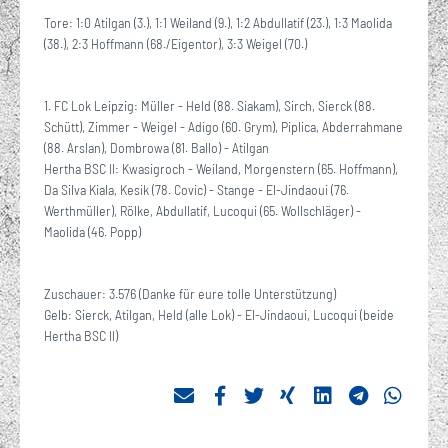
Tore: 1:0 Atilgan (3.), 1:1 Weiland (9.), 1:2 Abdullatif (23.), 1:3 Maolida
(38.), 2:3 Hoffmann (68./Eigentor), 3:3 Weigel (70.)
1. FC Lok Leipzig: Müller - Held (88. Siakam), Sirch, Sierck (88.
Schütt), Zimmer - Weigel - Adigo (60. Grym), Piplica, Abderrahmane
(88. Arslan), Dombrowa (81. Ballo) - Atilgan
Hertha BSC II: Kwasigroch - Weiland, Morgenstern (65. Hoffmann),
Da Silva Kiala, Kesik (78. Covic) - Stange - El-Jindaoui (76.
Werthmüller), Rölke, Abdullatif, Lucoqui (65. Wollschläger) -
Maolida (46. Popp)
Zuschauer: 3.576 (Danke für eure tolle Unterstützung)
Gelb: Sierck, Atilgan, Held (alle Lok) - El-Jindaoui, Lucoqui (beide
Hertha BSC II)