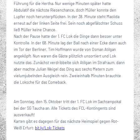
Führung für die Hertha. Nur wenige Minuten später hatte
Abdulatif die nächste Riesenchance, doch Müller konnte den
Lupfer noch herunterpflücken. In der 38. Minute steht Maolida
erneut auf der linken Seite frei. Sein noch abgefälschter Schuss
ließ Müller keine Chance.
Nach der Pause hatte der 1. FC Lok die Dinge dann besser unter
Kontrolle. In der 68. Minute lag der Ball nach einer Ecke dann auch
im Tor der Berliner, Tim Hoffmann wurde von Osman Atilgan
angeköpft. Nun waren die Gäste plötzlich unsortiert und Lok
nutzte das. Zunächst verdribbelte sich Atilgan im Strafraum, dann
aber machte Julian Weigel das Ding aus sechs Metern zum
vielumjubelnden Ausgleich rein. Zweieinhalb Minuten brauchte
die Loksche für das Comeback.
Am Sonntag, den 15. Oktober tritt der 1. FC Lok im Sachsenpokal
bei der SG Taucha an. Alle Tickets des FCL-Kontingents sind
ausverkauft!
Karten gibt es dagegen für das nächste Heimspiel gegen Rot-
Weiß Erfurt:
bit.ly/Lok-Tickets