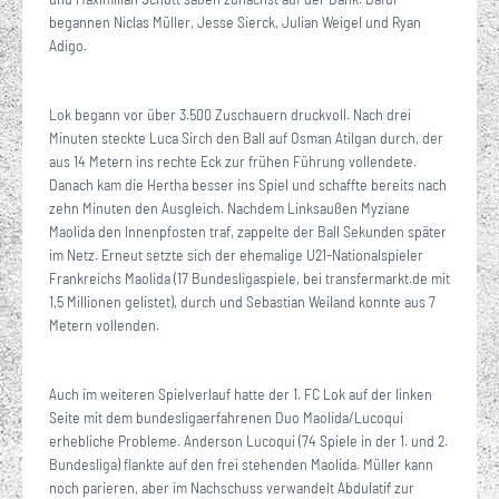
begannen Niclas Müller, Jesse Sierck, Julian Weigel und Ryan
Adigo.
Lok begann vor über 3.500 Zuschauern druckvoll. Nach drei
Minuten steckte Luca Sirch den Ball auf Osman Atilgan durch, der
aus 14 Metern ins rechte Eck zur frühen Führung vollendete.
Danach kam die Hertha besser ins Spiel und schaffte bereits nach
zehn Minuten den Ausgleich. Nachdem Linksaußen Myziane
Maolida den Innenpfosten traf, zappelte der Ball Sekunden später
im Netz. Erneut setzte sich der ehemalige U21-Nationalspieler
Frankreichs Maolida (17 Bundesligaspiele, bei transfermarkt.de mit
1,5 Millionen gelistet), durch und Sebastian Weiland konnte aus 7
Metern vollenden.
Auch im weiteren Spielverlauf hatte der 1. FC Lok auf der linken
Seite mit dem bundesligaerfahrenen Duo Maolida/Lucoqui
erhebliche Probleme. Anderson Lucoqui (74 Spiele in der 1. und 2.
Bundesliga) flankte auf den frei stehenden Maolida. Müller kann
noch parieren, aber im Nachschuss verwandelt Abdulatif zur