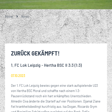
Home
News
ZURÜCK GEKÄMPFT!
1. FC Lok Leipzig - Hertha BSC II 3:3 (1:3)
07.10.2023
Der 1. FC Lok Leipzig bewies gegen eine stark aufspielende U23
von Hertha BSC Moral und schaffte nach einem 1:3-
Pausenrückstand noch ein hart erkämpftes Unentschieden.
Almedin Civa änderte die Startelf auf vier Positionen. Djamal Ziane
fiel krankheitsbedingt kurzfristig aus. Isa Dogan, Riccardo Grym
und Maximilian Schütt saßen zunächst auf der Bank. Dafür