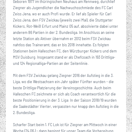
Geboren 1977 im thüringischen Neuhaus am Rennweg, durchlief
Ziegner als Jugendlicher die Nachwuchsschmiede des FC Carl
Zeiss Jena, wo er auch Profi wurde. Er lief als Spieler für Carl
Zeiss Jena, den FSV Zwickau (jeweils zwei Mal), die Stuttgarter
Kickers, Rot-Weiß Erfurt und Mainz 05 auf, absolvierte dabei unter
anderem 86 Partien in der 2. Bundesliga. Im Anschluss an seine
letzte Station als Aktiver übernahm er 2012 beim FSV Zwickau
nahtlos das Traineramt, das er bis 2018 innehatte. Es folgten
Stationen beim Halleschen FC, den Würzburger Kickers und dem
MSV Duisburg. Insgesamt stand er als Chefcoach in 193 Drittliga-
und 124 Regionalliga-Partien an der Seitenlinie.
Mit dem FSV Zwickau gelang Ziegner 2016 der Aufstieg in die 3.
Liga, wo die Westsachsen ein Jahr später Fünfter wurden - die
beste Drittliga-Platzierung der Vereinsgeschichte. Auch beim
Halleschen FC zeichnete er sich als Coach verantwortlich für die
beste Positionierung in der 3. Liga: In der Saison 2018/19 wurden
die Saalestädter Vierter, verpassten nur knapp den Aufstieg in die
2. Bundesliga.
Scharfer Start beim 1. FC Lok ist für Ziegner am Mittwoch in einer
Woche (24.06.) - dann beginnt für unser Team die Vorbereitung