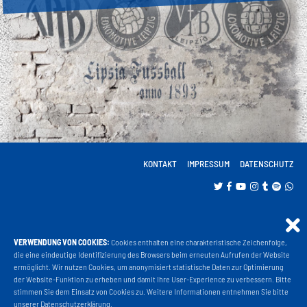
KONTAKT
IMPRESSUM
DATENSCHUTZ
VERWENDUNG VON COOKIES:
Cookies enthalten eine charakteristische Zeichenfolge,
Projekt Liga 3
die eine eindeutige Identifizierung des Browsers beim erneuten Aufrufen der Website
ermöglicht. Wir nutzen Cookies, um anonymisiert statistische Daten zur Optimierung
der Website-Funktion zu erheben und damit Ihre User-Experience zu verbessern. Bitte
stimmen Sie dem Einsatz von Cookies zu. Weitere Informationen entnehmen Sie bitte
Fanshop
unserer
Datenschutzerklärung
.