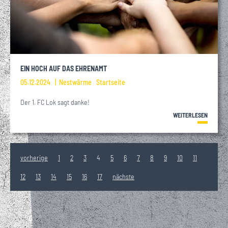
EIN HOCH AUF DAS EHRENAMT
05.12.2024
Nestwärme
Startseite
Der 1. FC Lok sagt danke!
WEITERLESEN
vorherige
1
2
3
4
5
6
7
8
9
10
11
12
13
14
15
16
17
nächste