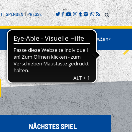
FT
|
SPENDEN
|
PRESSE
FANS
BUSINESS
NESTWÄRME
REITENSPORT
NÄCHSTES SPIEL