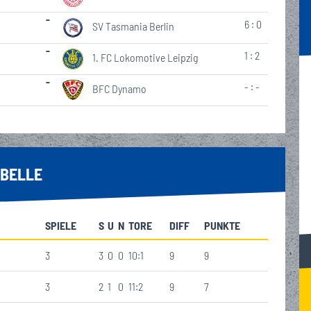
-
6 : 0
SV Tasmania Berlin
-
1 : 2
1. FC Lokomotive Leipzig
-
- : -
BFC Dynamo
BELLE
SPIELE
S
U
N
TORE
DIFF
PUNKTE
3
3
0
0
10:1
9
9
3
2
1
0
11:2
9
7