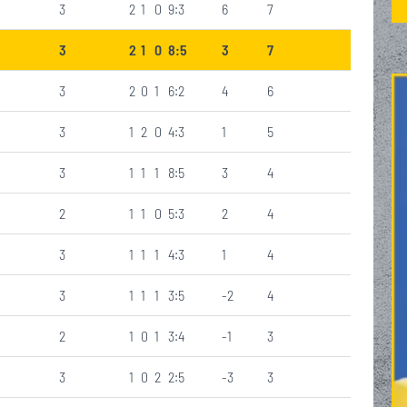
3
2
1
0
9:3
6
7
3
2
1
0
8:5
3
7
3
2
0
1
6:2
4
6
3
1
2
0
4:3
1
5
3
1
1
1
8:5
3
4
2
1
1
0
5:3
2
4
3
1
1
1
4:3
1
4
3
1
1
1
3:5
-2
4
2
1
0
1
3:4
-1
3
3
1
0
2
2:5
-3
3