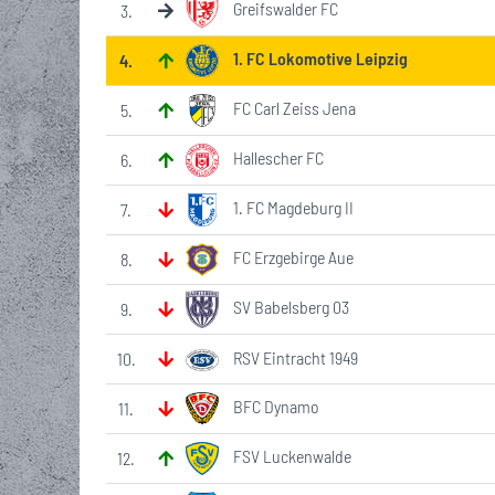
Greifswalder FC
3
.
1. FC Lokomotive Leipzig
4
.
FC Carl Zeiss Jena
5
.
Hallescher FC
6
.
1. FC Magdeburg II
7
.
FC Erzgebirge Aue
8
.
SV Babelsberg 03
9
.
RSV Eintracht 1949
10
.
BFC Dynamo
11
.
FSV Luckenwalde
12
.