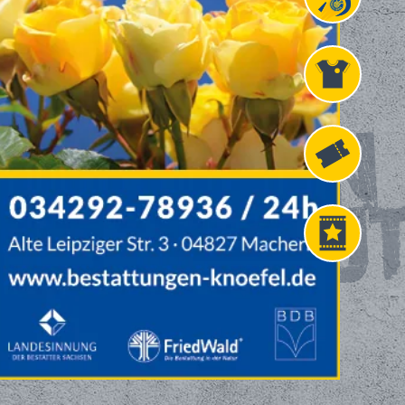
Projekt
Liga 3
Fanshop
Fahrkarten
VIP
Tickets