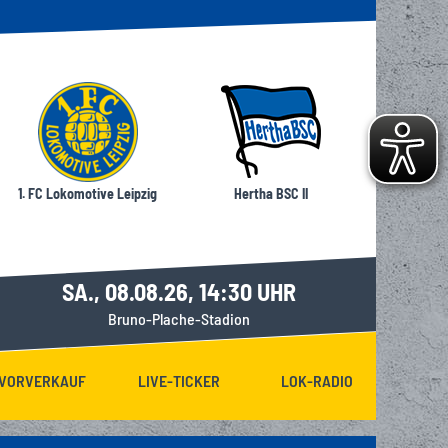
S VIELFÄLTIGE
ENSPORTANGEBOT
. FC LOK LEIPZIG
1. FC Lokomotive Leipzig
Hertha BSC II
SA., 08.08.26, 14:30 UHR
Bruno-Plache-Stadion
VORVERKAUF
LIVE-TICKER
LOK-RADIO