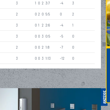
3
1
0
2
3:7
-4
3
2
0
2
0
5:5
0
2
3
0
1
2
2:6
-4
1
3
0
0
3
0:5
-5
0
2
0
0
2
1:8
-7
0
3
0
0
3
1:13
-12
0