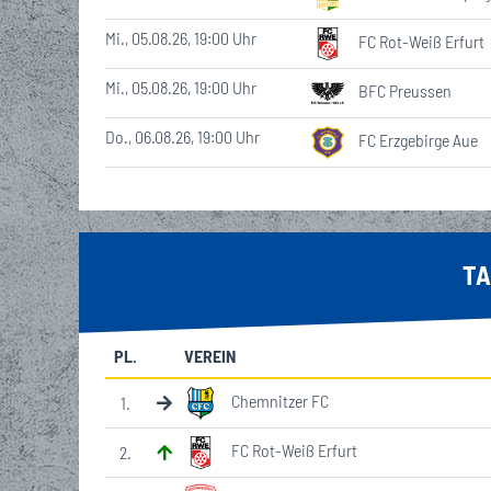
Mi., 05.08.26, 19:00 Uhr
FC Rot-Weiß Erfurt
Mi., 05.08.26, 19:00 Uhr
BFC Preussen
Do., 06.08.26, 19:00 Uhr
FC Erzgebirge Aue
TA
PL.
VEREIN
Chemnitzer FC
1
.
FC Rot-Weiß Erfurt
2
.