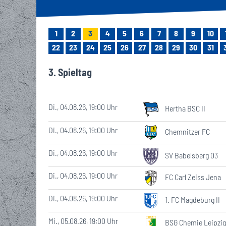
GESCHICHTE
TEAMFOTO
EISENBAHNER-TALENTE-SCHULE
LOKRUF
UNSERE PARTNE
UNSERE 1. M
EIN BESONDE
ALLES RU
ÜBER
STA
GROSSE UND KL
1
2
3
4
5
6
7
8
9
10
MITGLIEDSCHA
VEREINSHISTORIE
FUSSBALLSCHULE
LOK L
22
23
24
25
26
27
28
29
30
31
3. Spieltag
EHRENMITGLIEDER
BREITENSPORT
Di., 04.08.26, 19:00 Uhr
Hertha BSC II
WIRTSCHAFTSRAT
Di., 04.08.26, 19:00 Uhr
Chemnitzer FC
Di., 04.08.26, 19:00 Uhr
SV Babelsberg 03
JOBS
Di., 04.08.26, 19:00 Uhr
FC Carl Zeiss Jena
Di., 04.08.26, 19:00 Uhr
1. FC Magdeburg II
Mi., 05.08.26, 19:00 Uhr
BSG Chemie Leipzig