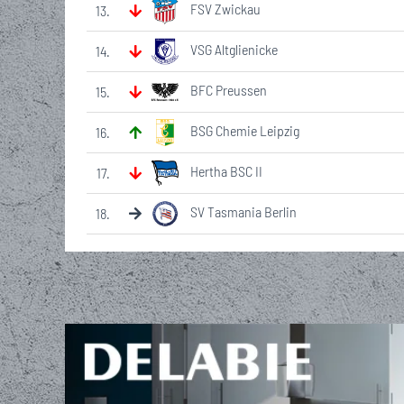
FSV Zwickau
13
.
VSG Altglienicke
14
.
BFC Preussen
15
.
BSG Chemie Leipzig
16
.
Hertha BSC II
17
.
SV Tasmania Berlin
18
.