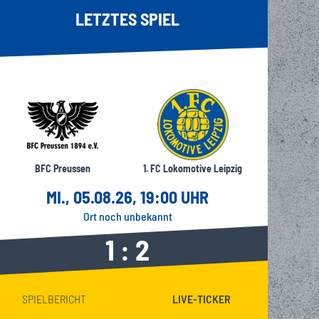
LETZTES SPIEL
BFC Preussen
1. FC Lokomotive Leipzig
MI., 05.08.26, 19:00 UHR
Ort noch unbekannt
1 : 2
SPIELBERICHT
LIVE-TICKER