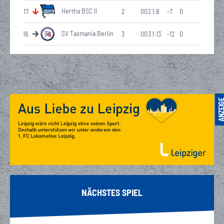
Hertha BSC II
17
.
2
0
0
2
1:8
-7
0
SV Tasmania Berlin
18
.
3
0
0
3
1:13
-12
0
NÄCHSTES SPIEL