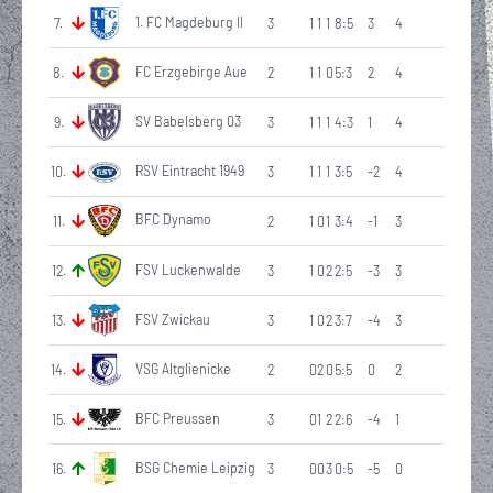
1. FC Magdeburg II
7
.
3
1
1
1
8:5
3
4
FC Erzgebirge Aue
8
.
2
1
1
0
5:3
2
4
SV Babelsberg 03
9
.
3
1
1
1
4:3
1
4
RSV Eintracht 1949
10
.
3
1
1
1
3:5
-2
4
BFC Dynamo
11
.
2
1
0
1
3:4
-1
3
FSV Luckenwalde
12
.
3
1
0
2
2:5
-3
3
FSV Zwickau
13
.
3
1
0
2
3:7
-4
3
VSG Altglienicke
14
.
2
0
2
0
5:5
0
2
BFC Preussen
15
.
3
0
1
2
2:6
-4
1
BSG Chemie Leipzig
16
.
3
0
0
3
0:5
-5
0