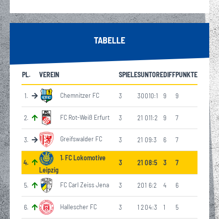
TABELLE
PL.
VEREIN
SPIELE
S
U
N
TORE
DIFF
PUNKTE
Chemnitzer FC
1
.
3
3
0
0
10:1
9
9
FC Rot-Weiß Erfurt
2
.
3
2
1
0
11:2
9
7
Greifswalder FC
3
.
3
2
1
0
9:3
6
7
1. FC Lokomotive
4
.
3
2
1
0
8:5
3
7
Leipzig
FC Carl Zeiss Jena
5
.
3
2
0
1
6:2
4
6
Hallescher FC
6
.
3
1
2
0
4:3
1
5