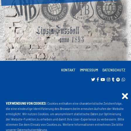
KONTAKT
IMPRESSUM
DATENSCHUTZ
VERWENDUNG VON COOKIES:
Cookies enthalten eine charakteristische Zeichenfolge,
Projekt Liga 3
die eine eindeutige Identifizierung des Browsers beim erneuten Aufrufen der Website
ermöglicht. Wir nutzen Cookies, um anonymisiert statistische Daten zur Optimierung
der Website-Funktion zu erheben und damit Ihre User-Experience zu verbessern. Bitte
stimmen Sie dem Einsatz von Cookies zu. Weitere Informationen entnehmen Sie bitte
Fanshop
unserer
Datenschutzerklärung
.