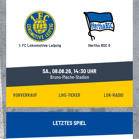
1. FC Lokomotive Leipzig
Hertha BSC II
SA., 08.08.26, 14:30 UHR
Bruno-Plache-Stadion
VORVERKAUF
LIVE-TICKER
LOK-RADIO
LETZTES SPIEL