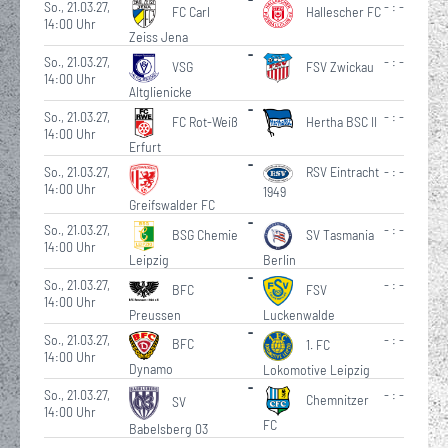
So., 21.03.27,
- : -
FC Carl
Hallescher FC
14:00 Uhr
Zeiss Jena
-
So., 21.03.27,
- : -
VSG
FSV Zwickau
14:00 Uhr
Altglienicke
-
So., 21.03.27,
- : -
FC Rot-Weiß
Hertha BSC II
14:00 Uhr
Erfurt
-
So., 21.03.27,
RSV Eintracht
- : -
14:00 Uhr
1949
Greifswalder FC
-
So., 21.03.27,
- : -
BSG Chemie
SV Tasmania
14:00 Uhr
Leipzig
Berlin
-
So., 21.03.27,
- : -
BFC
FSV
14:00 Uhr
Preussen
Luckenwalde
-
So., 21.03.27,
- : -
BFC
1. FC
14:00 Uhr
Dynamo
Lokomotive Leipzig
-
So., 21.03.27,
- : -
Chemnitzer
SV
14:00 Uhr
FC
Babelsberg 03