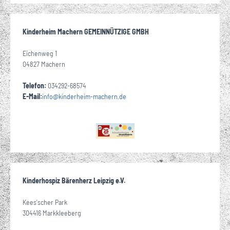
Kinderheim Machern GEMEINNÜTZIGE GMBH
Eichenweg 1
04827 Machern
Telefon:
034292-68574
E-Mail:
info
@
kinderheim-machern
de
·
Kinderhospiz Bärenherz Leipzig e.V.
Kees'scher Park
304416 Markkleeberg