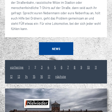
der Straßenbahn, rassistische Witze im Stadion oder
menschenfeindliche T-Shirts auf der Straße, dann seid auch ihr
gefragt: Sprecht euren Nebenmann oder eure Nebenfrau an, holt
euch Hilfe bei Ordnern, geht das Problem gemeinsam an und
steht FÜR etwas ein: Für eine Lokomotive, bei der sich jeder wohl
fühlen kann.
NEWS
vorherige
1
2
3
4
5
6
7
8
9
10
11
12
13
14
15
16
17
nächste