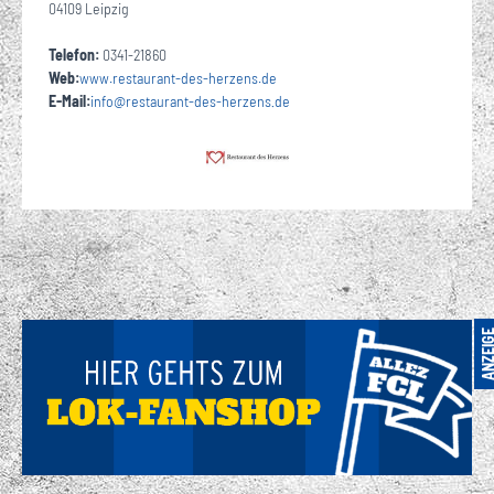
04109 Leipzig
Telefon:
0341-21860
Web:
www.restaurant-des-herzens.de
E-Mail:
info
@
restaurant-des-herzens
de
·