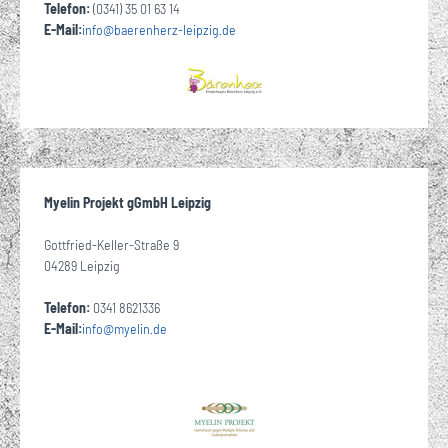
Telefon:
(0341) 35 01 63 14
E-Mail:
info
@
baerenherz-leipzig
de
·
Myelin Projekt gGmbH Leipzig
Gottfried-Keller-Straße 9
04289 Leipzig
Telefon:
0341 8621336
E-Mail:
info
@
myelin
de
·