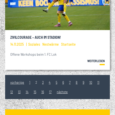
ZIVILCOURAGE – AUCH IM STADION!
14.11.2025
Soziales
Nestwärme
Startseite
Offene Workshops beim 1. FC Lok
WEITERLESEN
vorherige
1
2
3
4
5
6
7
8
9
10
11
12
13
14
15
16
17
nächste