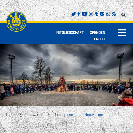
|
|
MITGLIEDSCHAFT
SPENDEN
PRESSE
Home
Nestwärme
Unsere blau-gelbe Nestwärme