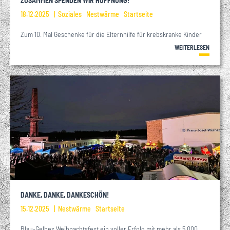
ZUSAMMEN SPENDEN WIR HOFFNUNG!
18.12.2025
Soziales
Nestwärme
Startseite
Zum 10. Mal Geschenke für die Elternhilfe für krebskranke Kinder
WEITERLESEN
DANKE, DANKE, DANKESCHÖN!
15.12.2025
Nestwärme
Startseite
Blau-Gelbes Weihnachtsfest ein voller Erfolg mit mehr als 5.000