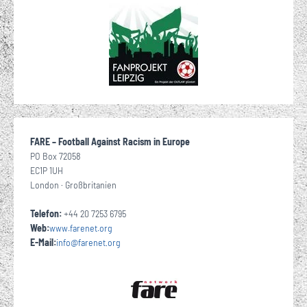
FARE – Football Against Racism in Europe
PO Box 72058
EC1P 1UH
London · Großbritanien
Telefon:
+44 20 7253 6795
Web:
www.farenet.org
E-Mail:
info
@
farenet
org
·