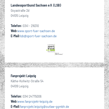
Landessportbund Sachsen e.V. (LSB)
Goyastraße 2d
04105 Leipzig
Telefon:
0341 - 216310
Web:
www.sport-fuer-sachsen.de
E-Mail:
lsb
@sport-fuer-sachsen.de
Fanprojekt Leipzig
Käthe-Kollwitz-Straße 54
04109 Leipzig
Telefon:
0341 24775006
Web:
www.fanprojekt-leipzig.de
E-Mail:
fanprojekt.leipzig
@
outlaw-ggmbh
de
·