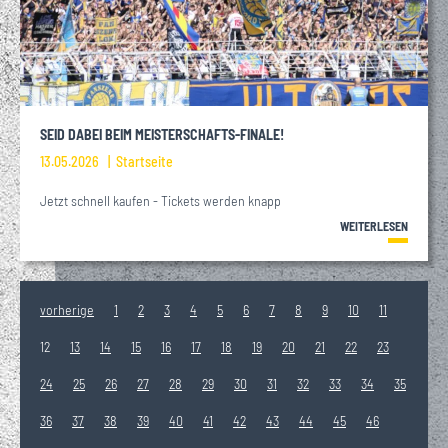
SEID DABEI BEIM MEISTERSCHAFTS-FINALE!
13.05.2026
Startseite
Jetzt schnell kaufen - Tickets werden knapp
WEITERLESEN
vorherige
1
2
3
4
5
6
7
8
9
10
11
12
13
14
15
16
17
18
19
20
21
22
23
24
25
26
27
28
29
30
31
32
33
34
35
36
37
38
39
40
41
42
43
44
45
46