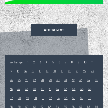
WEITERE NEWS
vorherige
1
2
3
4
5
6
7
8
9
10
11
12
13
14
15
16
17
18
19
20
21
22
23
24
25
26
27
28
29
30
31
32
33
34
35
36
37
38
39
40
41
42
43
44
45
46
47
48
49
50
51
52
53
54
55
56
57
58
59
60
61
62
63
64
65
66
67
68
69